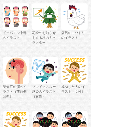
ドーパミン中毒
花粉のお知らせ
病気のニワトリ
のイラスト
をする杉のキャ
のイラスト
ラクター
認知症の脳のイ
ブレイクスルー
成功した人のイ
ラスト（前頭側
感染のイラスト
ラスト（女性）
頭型）
（女性）