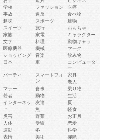
お金
道具
ビジネス
学校
ファッション
医療
事故
違反
食べ物
趣味
スポーツ
建物
スイーツ
旅行
おもちゃ
家族
家電
キャラクター
文字
料理
動物キャラ
医療機器
機械
マーク
ショッピング
音楽
飲み物
日本
車
コンピュータ
ー
パーティ
スマートフォ
家具
ン
老人
マナー
食事
乗り物
若者
動物
生活
インターネッ
友達
夏
ト
魚
軽食
災害
野菜
お正月
人体
受験
恋愛
運動
冬
科学
表情
美術
掃除