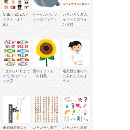
ONE PIECEのイ
クーゲルパンツ
いろいろな夏の
ラスト（まと
ァーのイラスト
イメージのライ
め）
ン素材
1月から12月まで
夏のイラスト
扇風機を服の中
の毎月のタイト
「向日葵」
に入れる人のイ
ル文字
ラスト
垂直離着陸ロケ
いろいろな顔ア
いろいろな漫符