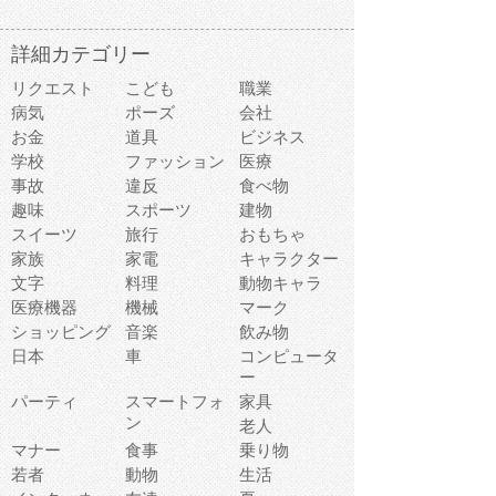
詳細カテゴリー
リクエスト
こども
職業
病気
ポーズ
会社
お金
道具
ビジネス
学校
ファッション
医療
事故
違反
食べ物
趣味
スポーツ
建物
スイーツ
旅行
おもちゃ
家族
家電
キャラクター
文字
料理
動物キャラ
医療機器
機械
マーク
ショッピング
音楽
飲み物
日本
車
コンピュータ
ー
パーティ
スマートフォ
家具
ン
老人
マナー
食事
乗り物
若者
動物
生活