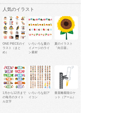
人気のイラスト
ONE PIECEのイ
いろいろな夏の
夏のイラスト
ラスト（まと
イメージのライ
「向日葵」
め）
ン素材
1月から12月まで
いろいろな顔ア
垂直離着陸ロケ
の毎月のタイト
イコン
ット（アーム）
ル文字