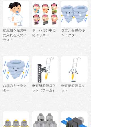
扇風機を服の中
ドーパミン中毒
ダブル台風のキ
に入れる人のイ
のイラスト
ャラクター
ラスト
台風のキャラク
垂直離着陸ロケ
垂直離着陸ロケ
ター
ット（アーム）
ット