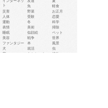
インターネッ
友達
夏
ト
魚
軽食
災害
野菜
お正月
人体
受験
恋愛
運動
冬
科学
表情
美術
掃除
睡眠
似顔絵
ペット
美容
戦争
世界
ファンタジー
本
風景
犬
就活
虫
花
あかちゃん
植物
鳥
海
文房具
食材
お風呂
フルーツ
干支
お年賀状
マスク
調味料
猫
物語
介護
南国
ウェディング
ランドマーク
環境問題
髪
スポーツ用具
書類
クリスマス
夏休み
怪我
テンプレート
メディア
食器
お祭り
政治
中年
座布団