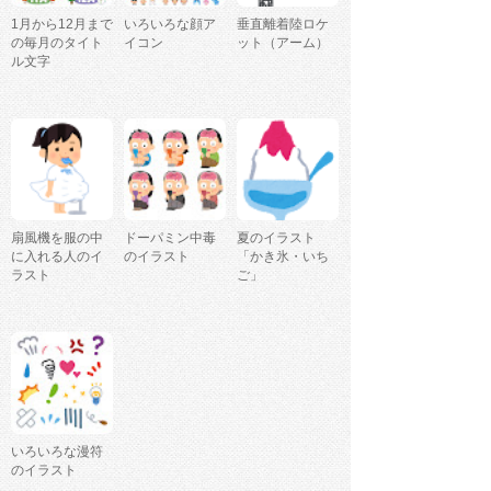
1月から12月まで
いろいろな顔ア
垂直離着陸ロケ
の毎月のタイト
イコン
ット（アーム）
ル文字
扇風機を服の中
ドーパミン中毒
夏のイラスト
に入れる人のイ
のイラスト
「かき氷・いち
ラスト
ご」
いろいろな漫符
のイラスト