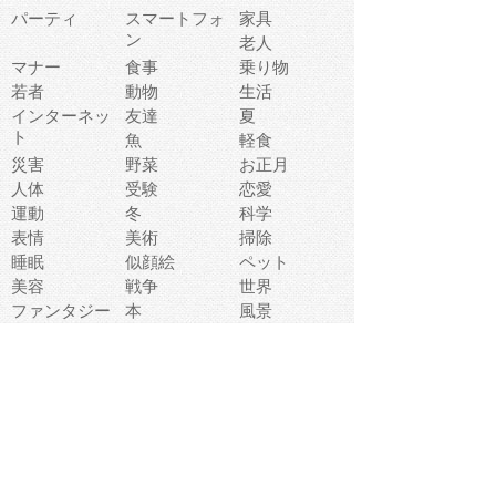
パーティ
スマートフォ
家具
ン
老人
マナー
食事
乗り物
若者
動物
生活
インターネッ
友達
夏
ト
魚
軽食
災害
野菜
お正月
人体
受験
恋愛
運動
冬
科学
表情
美術
掃除
睡眠
似顔絵
ペット
美容
戦争
世界
ファンタジー
本
風景
犬
就活
虫
花
あかちゃん
植物
鳥
海
文房具
食材
お風呂
フルーツ
干支
お年賀状
マスク
調味料
猫
物語
介護
南国
ウェディング