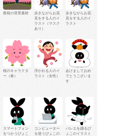
夜桜の背景素材
歩きながらお花
歩きながらお花
見をする人のイ
見をする人のイ
ラスト（マスク
ラスト
あり）
桜のキャラクタ
浮かれる人のイ
あけましておめ
ー（春）
ラスト（女性）
でとうございま
す
スマートフォン
コンピューター
バレエを踊るぴ
をつかうぴょこ
を使うぴょこの
ょこのイラスト