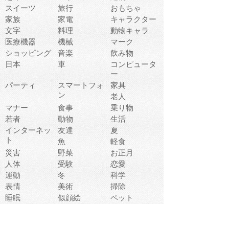
スイーツ
旅行
おもちゃ
家族
家電
キャラクター
文字
料理
動物キャラ
医療機器
機械
マーク
ショッピング
音楽
飲み物
日本
車
コンピュータ
ー
パーティ
スマートフォ
家具
ン
老人
マナー
食事
乗り物
若者
動物
生活
インターネッ
友達
夏
ト
魚
軽食
災害
野菜
お正月
人体
受験
恋愛
運動
冬
科学
表情
美術
掃除
睡眠
似顔絵
ペット
美容
戦争
世界
ファンタジー
本
風景