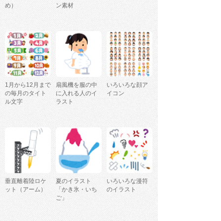
め）
ン素材
1月から12月まで
扇風機を服の中
いろいろな顔ア
の毎月のタイト
に入れる人のイ
イコン
ル文字
ラスト
垂直離着陸ロケ
夏のイラスト
いろいろな漫符
ット（アーム）
「かき氷・いち
のイラスト
ご」