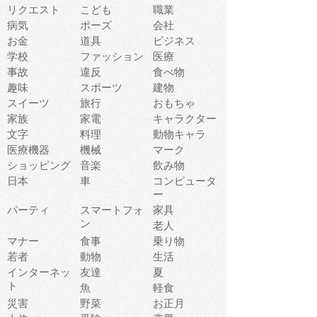
リクエスト
こども
職業
病気
ポーズ
会社
お金
道具
ビジネス
学校
ファッション
医療
事故
違反
食べ物
趣味
スポーツ
建物
スイーツ
旅行
おもちゃ
家族
家電
キャラクター
文字
料理
動物キャラ
医療機器
機械
マーク
ショッピング
音楽
飲み物
日本
車
コンピュータ
ー
パーティ
スマートフォ
家具
ン
老人
マナー
食事
乗り物
若者
動物
生活
インターネッ
友達
夏
ト
魚
軽食
災害
野菜
お正月