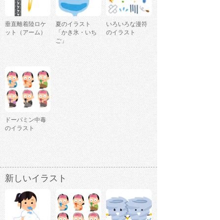
垂直離着陸ロケ
夏のイラスト
いろいろな漫符
ット（アーム）
「かき氷・いち
のイラスト
ご」
ドーパミン中毒
のイラスト
新しいイラスト