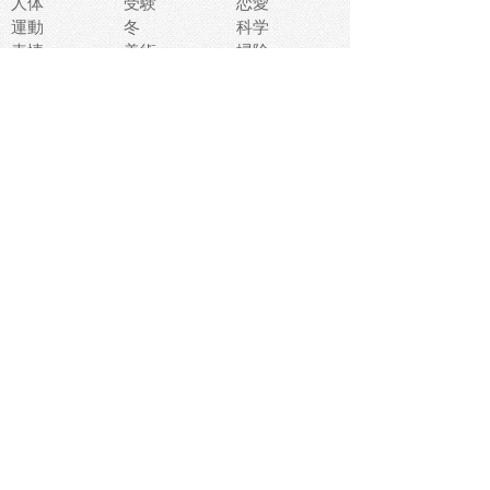
人体
受験
恋愛
運動
冬
科学
表情
美術
掃除
睡眠
似顔絵
ペット
美容
戦争
世界
ファンタジー
本
風景
犬
就活
虫
花
あかちゃん
植物
鳥
海
文房具
食材
お風呂
フルーツ
干支
お年賀状
マスク
調味料
猫
物語
介護
南国
ウェディング
ランドマーク
環境問題
髪
スポーツ用具
書類
クリスマス
夏休み
怪我
テンプレート
メディア
食器
お祭り
政治
中年
座布団
映画
メッセージ
電車
ゴミ
楽器
パン
宗教
幼稚園
エネルギー