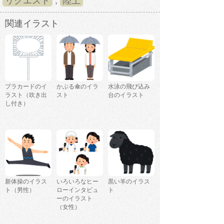
リクエスト
,
陸上
関連イラスト
プラカードのイ
かぶる傘のイラ
水泳の飛び込み
ラスト（吹き出
スト
台のイラスト
し付き）
新体操のイラス
いろいろなヒー
黒い羊のイラス
ト（男性）
ローインタビュ
ト
ーのイラスト
（女性）