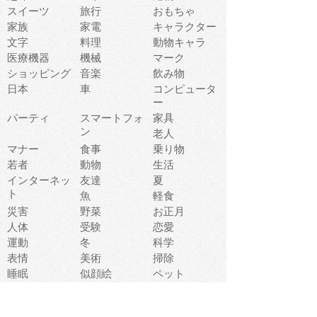
スイーツ
旅行
おもちゃ
家族
家電
キャラクター
文字
料理
動物キャラ
医療機器
機械
マーク
ショッピング
音楽
飲み物
日本
車
コンピュータ
ー
パーティ
スマートフォ
家具
ン
老人
マナー
食事
乗り物
若者
動物
生活
インターネッ
友達
夏
ト
魚
軽食
災害
野菜
お正月
人体
受験
恋愛
運動
冬
科学
表情
美術
掃除
睡眠
似顔絵
ペット
美容
戦争
世界
ファンタジー
本
風景