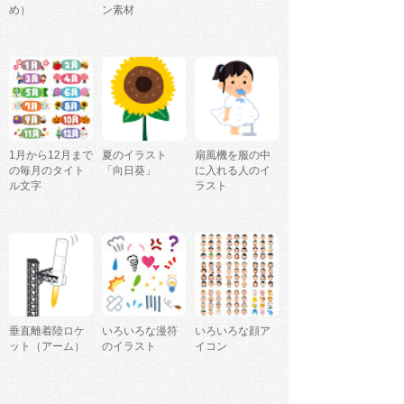
め）
ン素材
1月から12月まで
夏のイラスト
扇風機を服の中
の毎月のタイト
「向日葵」
に入れる人のイ
ル文字
ラスト
垂直離着陸ロケ
いろいろな漫符
いろいろな顔ア
ット（アーム）
のイラスト
イコン