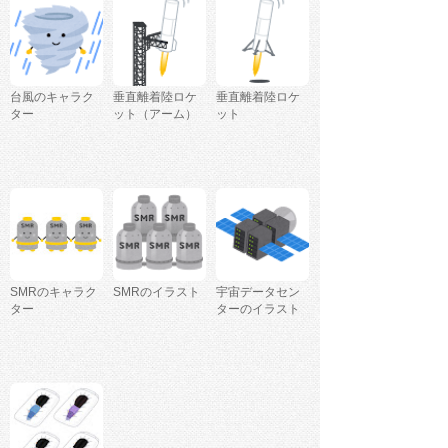
台風のキャラク
垂直離着陸ロケ
垂直離着陸ロケ
ター
ット（アーム）
ット
SMRのキャラク
SMRのイラスト
宇宙データセン
ター
ターのイラスト