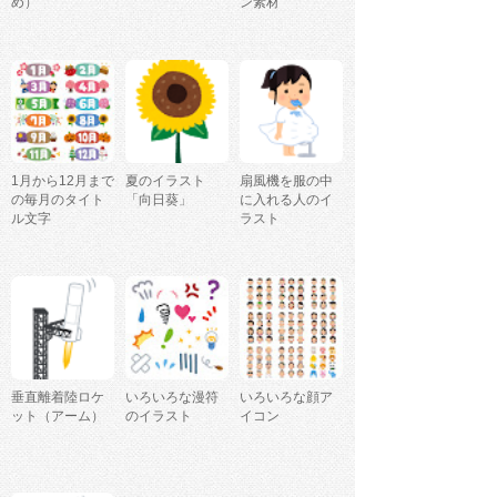
め）
ン素材
1月から12月まで
夏のイラスト
扇風機を服の中
の毎月のタイト
「向日葵」
に入れる人のイ
ル文字
ラスト
垂直離着陸ロケ
いろいろな漫符
いろいろな顔ア
ット（アーム）
のイラスト
イコン