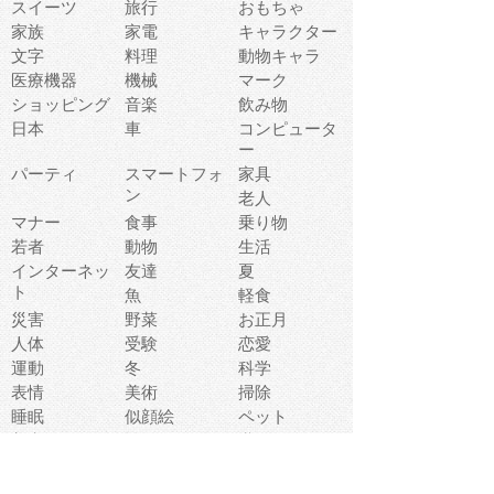
スイーツ
旅行
おもちゃ
家族
家電
キャラクター
文字
料理
動物キャラ
医療機器
機械
マーク
ショッピング
音楽
飲み物
日本
車
コンピュータ
ー
パーティ
スマートフォ
家具
ン
老人
マナー
食事
乗り物
若者
動物
生活
インターネッ
友達
夏
ト
魚
軽食
災害
野菜
お正月
人体
受験
恋愛
運動
冬
科学
表情
美術
掃除
睡眠
似顔絵
ペット
美容
戦争
世界
ファンタジー
本
風景
犬
就活
虫