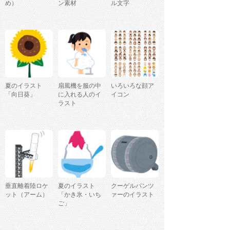
め）
ン素材
ル文字
夏のイラスト
扇風機を服の中
いろいろな顔ア
「向日葵」
に入れる人のイ
イコン
ラスト
垂直離着陸ロケ
夏のイラスト
クーゲルパンツ
ット（アーム）
「かき氷・いち
ァーのイラスト
ご」