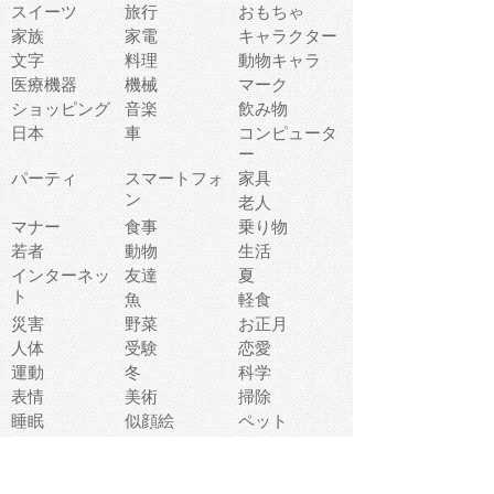
スイーツ
旅行
おもちゃ
家族
家電
キャラクター
文字
料理
動物キャラ
医療機器
機械
マーク
ショッピング
音楽
飲み物
日本
車
コンピュータ
ー
パーティ
スマートフォ
家具
ン
老人
マナー
食事
乗り物
若者
動物
生活
インターネッ
友達
夏
ト
魚
軽食
災害
野菜
お正月
人体
受験
恋愛
運動
冬
科学
表情
美術
掃除
睡眠
似顔絵
ペット
美容
戦争
世界
ファンタジー
本
風景
犬
就活
虫