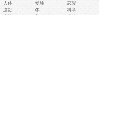
人体
受験
恋愛
運動
冬
科学
表情
美術
掃除
睡眠
似顔絵
ペット
美容
戦争
世界
ファンタジー
本
風景
犬
就活
虫
花
あかちゃん
植物
鳥
海
文房具
食材
お風呂
フルーツ
干支
お年賀状
マスク
調味料
猫
物語
介護
南国
ウェディング
ランドマーク
環境問題
髪
スポーツ用具
書類
クリスマス
夏休み
怪我
テンプレート
メディア
食器
お祭り
政治
中年
座布団
映画
メッセージ
電車
ゴミ
楽器
パン