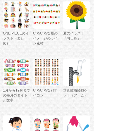
ONE PIECEのイ
いろいろな夏の
夏のイラスト
ラスト（まと
イメージのライ
「向日葵」
め）
ン素材
1月から12月まで
いろいろな顔ア
垂直離着陸ロケ
の毎月のタイト
イコン
ット（アーム）
ル文字