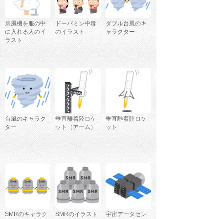
扇風機を服の中
ドーパミン中毒
ダブル台風のキ
に入れる人のイ
のイラスト
ャラクター
ラスト
台風のキャラク
垂直離着陸ロケ
垂直離着陸ロケ
ター
ット（アーム）
ット
SMRのキャラク
SMRのイラスト
宇宙データセン