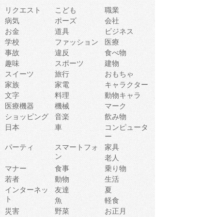
リクエスト
こども
職業
病気
ポーズ
会社
お金
道具
ビジネス
学校
ファッション
医療
事故
違反
食べ物
趣味
スポーツ
建物
スイーツ
旅行
おもちゃ
家族
家電
キャラクター
文字
料理
動物キャラ
医療機器
機械
マーク
ショッピング
音楽
飲み物
日本
車
コンピュータ
ー
パーティ
スマートフォ
家具
ン
老人
マナー
食事
乗り物
若者
動物
生活
インターネッ
友達
夏
ト
魚
軽食
災害
野菜
お正月