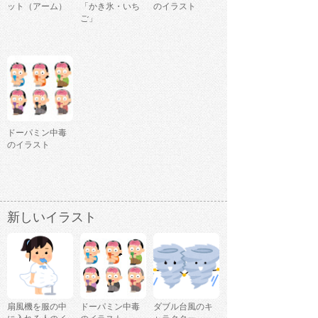
ット（アーム）
「かき氷・いち
のイラスト
ご」
ドーパミン中毒
のイラスト
新しいイラスト
扇風機を服の中
ドーパミン中毒
ダブル台風のキ