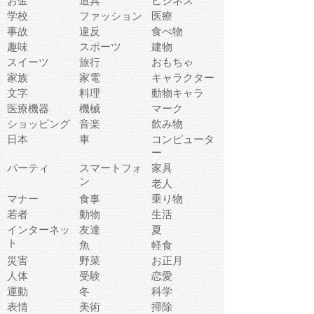
お金
道具
ビジネス
学校
ファッション
医療
事故
違反
食べ物
趣味
スポーツ
建物
スイーツ
旅行
おもちゃ
家族
家電
キャラクター
文字
料理
動物キャラ
医療機器
機械
マーク
ショッピング
音楽
飲み物
日本
車
コンピュータ
ー
パーティ
スマートフォ
家具
ン
老人
マナー
食事
乗り物
若者
動物
生活
インターネッ
友達
夏
ト
魚
軽食
災害
野菜
お正月
人体
受験
恋愛
運動
冬
科学
表情
美術
掃除