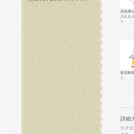
扇風機
入れる
ト
垂直離
ト
詳細
リクエ