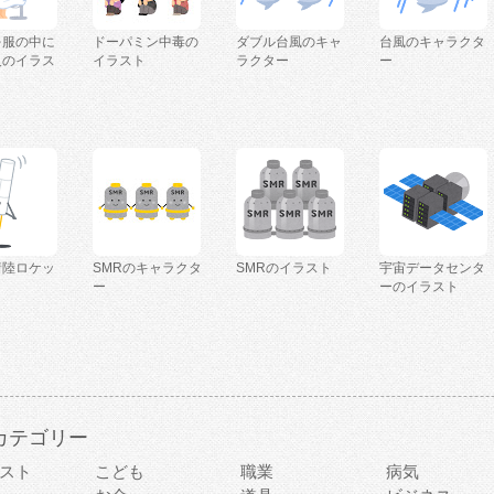
を服の中に
ドーパミン中毒の
ダブル台風のキャ
台風のキャラクタ
人のイラス
イラスト
ラクター
ー
着陸ロケッ
SMRのキャラクタ
SMRのイラスト
宇宙データセンタ
ー
ーのイラスト
カテゴリー
スト
こども
職業
病気