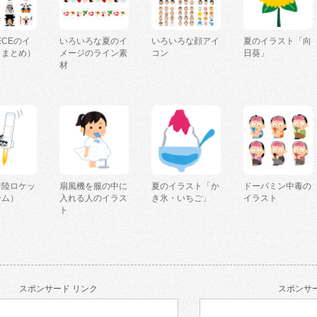
IECEのイ
いろいろな夏のイ
いろいろな顔アイ
夏のイラスト「向
（まとめ）
メージのライン素
コン
日葵」
材
着陸ロケッ
扇風機を服の中に
夏のイラスト「か
ドーパミン中毒の
ーム）
入れる人のイラス
き氷・いちご」
イラスト
ト
スポンサード リンク
スポンサー