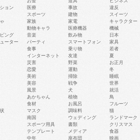
お金
道具
ビジネス
ション
医療
事故
違反
スポーツ
建物
スイーツ
ゃ
家族
家電
キャラクター
動物キャラ
医療機器
機械
ピング
音楽
飲み物
日本
ューター
パーティ
スマートフォン
家具
食事
乗り物
若者
インターネット
友達
夏
災害
野菜
お正月
恋愛
運動
冬
美術
掃除
睡眠
美容
戦争
世界
風景
犬
就活
あかちゃん
植物
鳥
食材
お風呂
フルーツ
状
マスク
調味料
猫
南国
ウェディング
ランドマーク
スポーツ用具
書類
クリスマス
テンプレート
メディア
食器
中年
座布団
映画