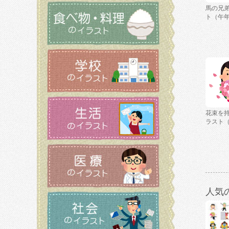
馬の兄
ト（午
花束を
ラスト
人気