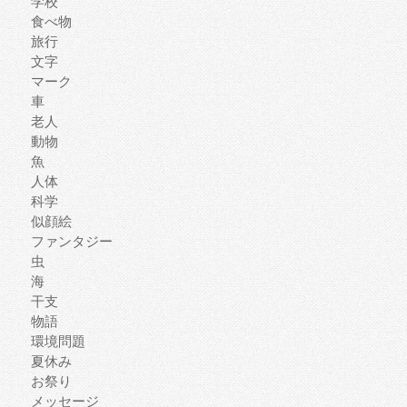
学校
食べ物
旅行
文字
マーク
車
老人
動物
魚
人体
科学
似顔絵
ファンタジー
虫
海
干支
物語
環境問題
夏休み
お祭り
メッセージ