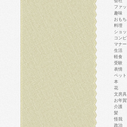
会社
ファッ
趣味
おもち
料理
ショッ
コンピ
マナー
生活
軽食
受験
表情
ペット
本
花
文房具
お年賀
介護
髪
怪我
政治