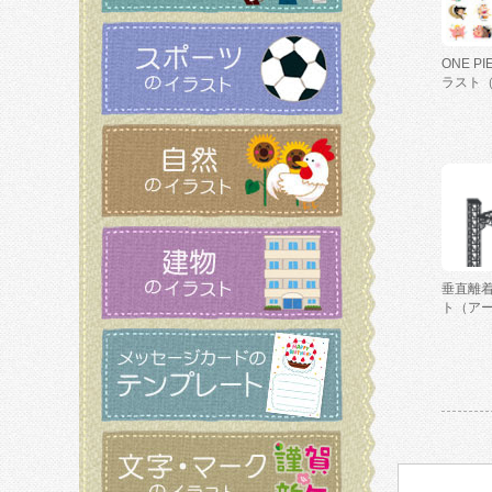
ONE P
ラスト
垂直離
ト（ア