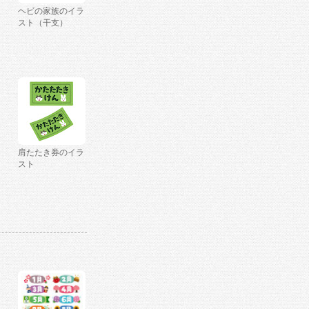
ヘビの家族のイラ
スト（干支）
肩たたき券のイラ
スト