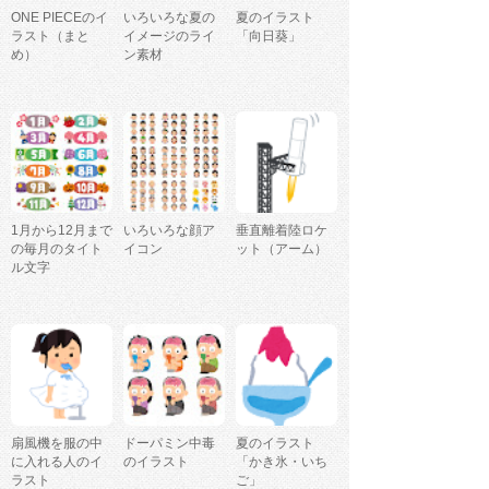
ONE PIECEのイ
いろいろな夏の
夏のイラスト
ラスト（まと
イメージのライ
「向日葵」
め）
ン素材
1月から12月まで
いろいろな顔ア
垂直離着陸ロケ
の毎月のタイト
イコン
ット（アーム）
ル文字
扇風機を服の中
ドーパミン中毒
夏のイラスト
に入れる人のイ
のイラスト
「かき氷・いち
ラスト
ご」