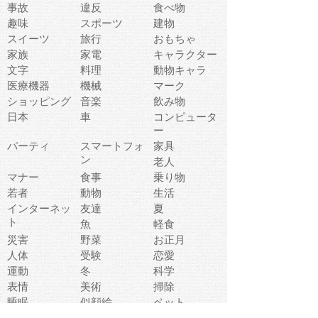
事故
違反
食べ物
趣味
スポーツ
建物
スイーツ
旅行
おもちゃ
家族
家電
キャラクター
文字
料理
動物キャラ
医療機器
機械
マーク
ショッピング
音楽
飲み物
日本
車
コンピュータ
ー
パーティ
スマートフォ
家具
ン
老人
マナー
食事
乗り物
若者
動物
生活
インターネッ
友達
夏
ト
魚
軽食
災害
野菜
お正月
人体
受験
恋愛
運動
冬
科学
表情
美術
掃除
睡眠
似顔絵
ペット
美容
戦争
世界