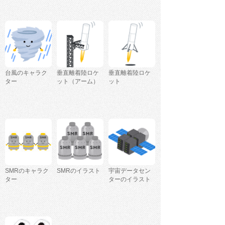
台風のキャラク
垂直離着陸ロケ
垂直離着陸ロケ
ター
ット（アーム）
ット
SMRのキャラク
SMRのイラスト
宇宙データセン
ター
ターのイラスト