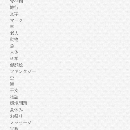
食べ物
旅行
文字
マーク
車
老人
動物
魚
人体
科学
似顔絵
ファンタジー
虫
海
干支
物語
環境問題
夏休み
お祭り
メッセージ
宗教