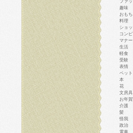
ファッ
趣味
おもち
料理
ショッ
コンピ
マナー
生活
軽食
受験
表情
ペット
本
花
文房具
お年賀
介護
髪
怪我
政治
電車