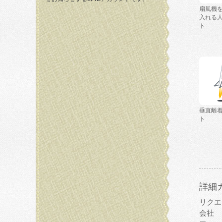
扇風機
入れる
ト
垂直離
ト
詳細
リクエ
会社