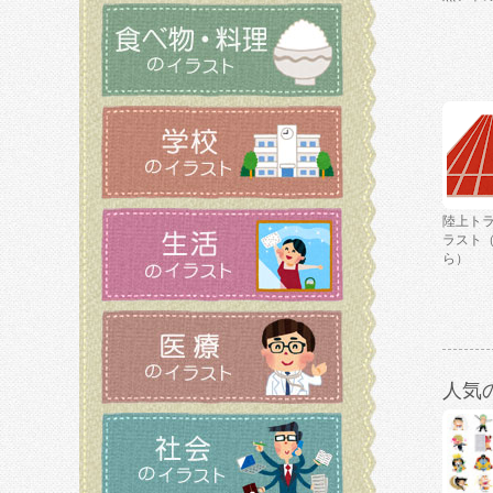
陸上ト
ラスト
ら）
人気