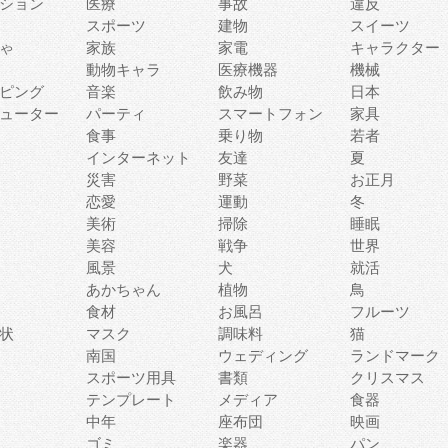
ション
医療
事故
違反
スポーツ
建物
スイーツ
ゃ
家族
家電
キャラクター
動物キャラ
医療機器
機械
ピング
音楽
飲み物
日本
ューター
パーティ
スマートフォン
家具
食事
乗り物
若者
インターネット
友達
夏
災害
野菜
お正月
恋愛
運動
冬
美術
掃除
睡眠
美容
戦争
世界
風景
犬
就活
あかちゃん
植物
鳥
食材
お風呂
フルーツ
状
マスク
調味料
猫
南国
ウェディング
ランドマーク
スポーツ用具
書類
クリスマス
テンプレート
メディア
食器
中年
座布団
映画
ゴミ
楽器
パン