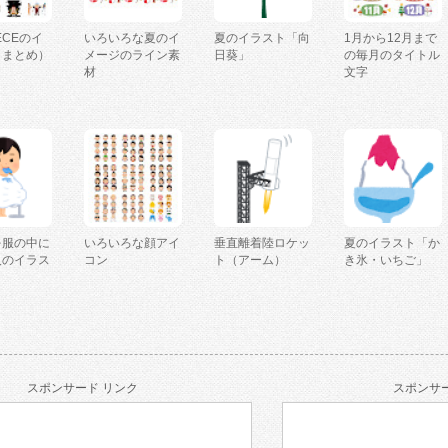
IECEのイ
いろいろな夏のイ
夏のイラスト「向
1月から12月まで
（まとめ）
メージのライン素
日葵」
の毎月のタイトル
材
文字
を服の中に
いろいろな顔アイ
垂直離着陸ロケッ
夏のイラスト「か
人のイラス
コン
ト（アーム）
き氷・いちご」
スポンサード リンク
スポンサー