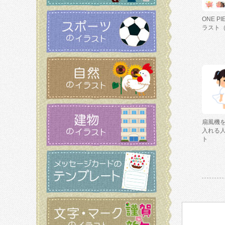
ONE P
ラスト
扇風機
入れる
ト