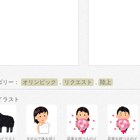
ゴリー：
オリンピック
,
リクエスト
,
陸上
イラスト
のイラスト
タオルで体を拭く
花束を持つ人のイ
花束を持つ人のイ