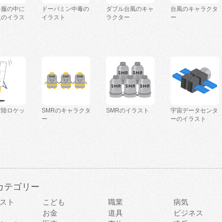
を服の中に
ドーパミン中毒の
ダブル台風のキャ
台風のキャラクタ
人のイラス
イラスト
ラクター
ー
着陸ロケッ
SMRのキャラクタ
SMRのイラスト
宇宙データセンタ
ー
ーのイラスト
カテゴリー
スト
こども
職業
病気
お金
道具
ビジネス