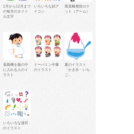
1月から12月まで
いろいろな顔ア
垂直離着陸ロケ
の毎月のタイト
イコン
ット（アーム）
ル文字
扇風機を服の中
ドーパミン中毒
夏のイラスト
に入れる人のイ
のイラスト
「かき氷・いち
ラスト
ご」
いろいろな漫符
のイラスト