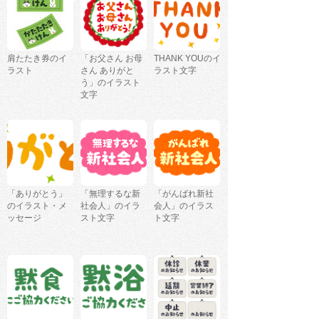
肩たたき券のイ
「お父さん お母
THANK YOUのイ
ラスト
さん ありがと
ラスト文字
う」のイラスト
文字
「ありがとう」
「無理するな新
「がんばれ新社
のイラスト・メ
社会人」のイラ
会人」のイラス
ッセージ
スト文字
ト文字