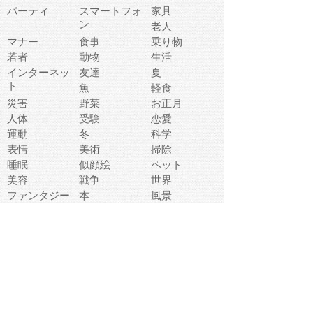
パーティ
スマートフォ
家具
ン
老人
マナー
食事
乗り物
若者
動物
生活
インターネッ
友達
夏
ト
魚
軽食
災害
野菜
お正月
人体
受験
恋愛
運動
冬
科学
表情
美術
掃除
睡眠
似顔絵
ペット
美容
戦争
世界
ファンタジー
本
風景
犬
就活
虫
花
あかちゃん
植物
鳥
海
文房具
食材
お風呂
フルーツ
干支
お年賀状
マスク
調味料
猫
物語
介護
南国
ウェディング