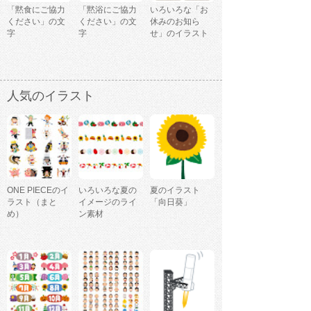
「黙食にご協力
「黙浴にご協力
いろいろな「お
ください」の文
ください」の文
休みのお知ら
字
字
せ」のイラスト
人気のイラスト
ONE PIECEのイ
いろいろな夏の
夏のイラスト
ラスト（まと
イメージのライ
「向日葵」
め）
ン素材