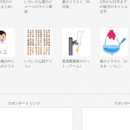
IECEのイ
いろいろな夏のイ
夏のイラスト「向
1月から12月まで
（まとめ）
メージのライン素
日葵」
の毎月のタイトル
材
文字
を服の中に
いろいろな顔アイ
垂直離着陸ロケッ
夏のイラスト「か
人のイラス
コン
ト（アーム）
き氷・いちご」
スポンサード リンク
スポンサー