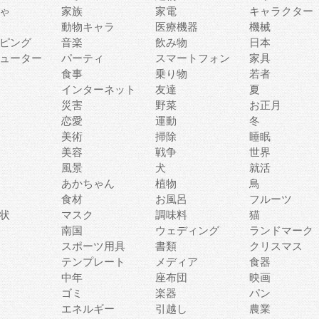
ゃ
家族
家電
キャラクター
動物キャラ
医療機器
機械
ピング
音楽
飲み物
日本
ューター
パーティ
スマートフォン
家具
食事
乗り物
若者
インターネット
友達
夏
災害
野菜
お正月
恋愛
運動
冬
美術
掃除
睡眠
美容
戦争
世界
風景
犬
就活
あかちゃん
植物
鳥
食材
お風呂
フルーツ
状
マスク
調味料
猫
南国
ウェディング
ランドマーク
スポーツ用具
書類
クリスマス
テンプレート
メディア
食器
中年
座布団
映画
ゴミ
楽器
パン
エネルギー
引越し
農業