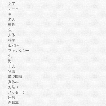
文字
マーク
車
老人
動物
魚
人体
科学
似顔絵
ファンタジー
虫
海
干支
物語
環境問題
夏休み
お祭り
メッセージ
宗教
自転車