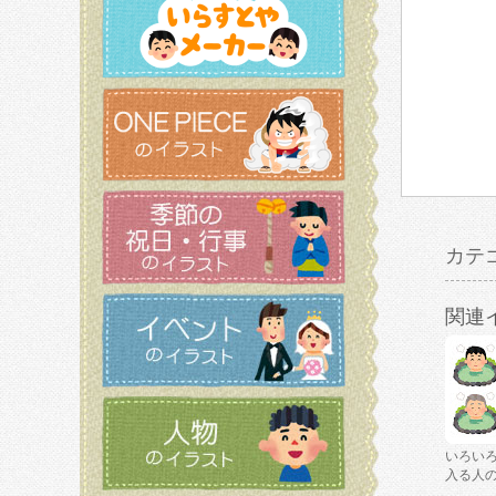
カテ
関連
いろい
入る人