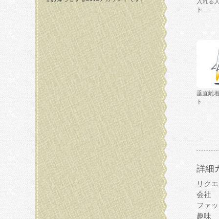
入れる
ト
垂直離
ト
詳細
リクエ
会社
ファッ
趣味