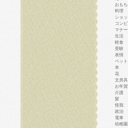
おもち
料理
ショッ
コンピ
マナー
生活
軽食
受験
表情
ペット
本
花
文房具
お年賀
介護
髪
怪我
政治
電車
幼稚園