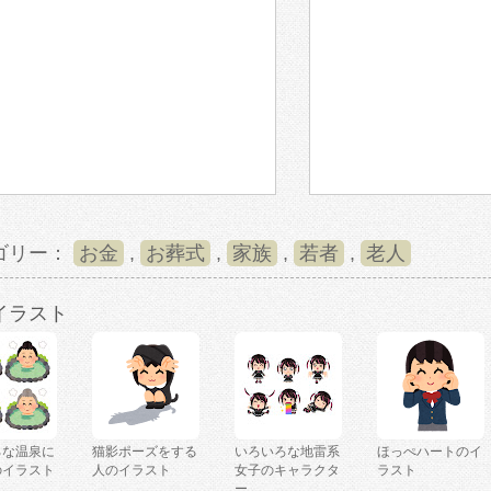
ゴリー：
お金
,
お葬式
,
家族
,
若者
,
老人
イラスト
ろな温泉に
猫影ポーズをする
いろいろな地雷系
ほっぺハートのイ
のイラスト
人のイラスト
女子のキャラクタ
ラスト
ー