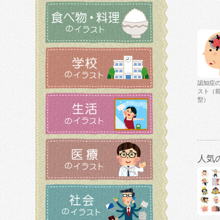
認知症
スト（
型）
人気