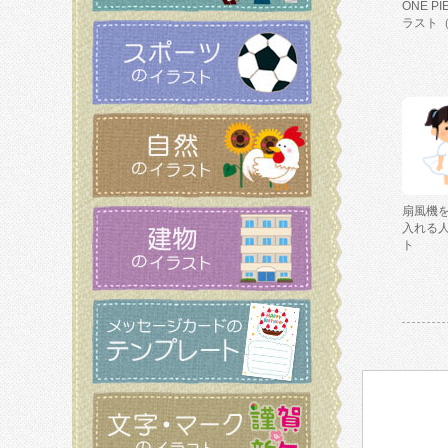
ONE P
ラスト
扇風機
入れる
ト