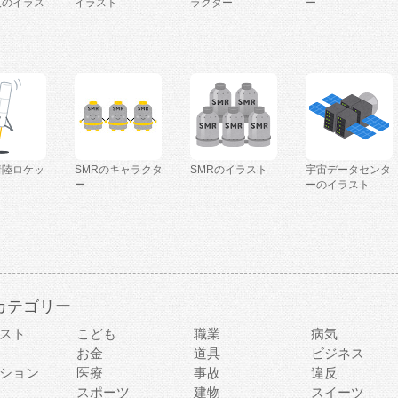
人のイラス
イラスト
ラクター
ー
着陸ロケッ
SMRのキャラクタ
SMRのイラスト
宇宙データセンタ
ー
ーのイラスト
カテゴリー
スト
こども
職業
病気
お金
道具
ビジネス
ション
医療
事故
違反
スポーツ
建物
スイーツ