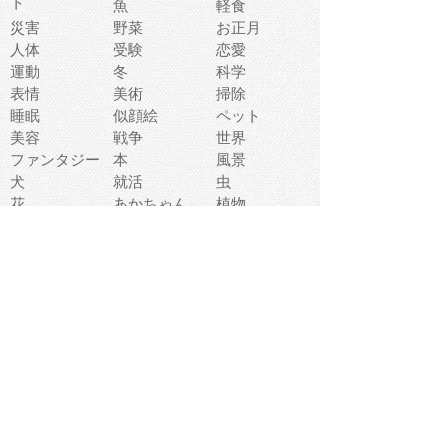
ト
魚
軽食
災害
野菜
お正月
人体
受験
恋愛
運動
冬
科学
表情
美術
掃除
睡眠
似顔絵
ペット
美容
戦争
世界
ファンタジー
本
風景
犬
就活
虫
花
あかちゃん
植物
鳥
海
文房具
食材
お風呂
フルーツ
干支
お年賀状
マスク
調味料
猫
物語
介護
南国
ウェディング
ランドマーク
環境問題
髪
スポーツ用具
書類
クリスマス
夏休み
怪我
テンプレート
メディア
食器
お祭り
政治
中年
座布団
映画
メッセージ
電車