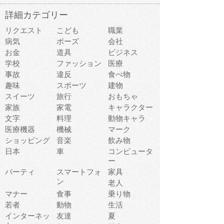
詳細カテゴリー
リクエスト
こども
職業
病気
ポーズ
会社
お金
道具
ビジネス
学校
ファッション
医療
事故
違反
食べ物
趣味
スポーツ
建物
スイーツ
旅行
おもちゃ
家族
家電
キャラクター
文字
料理
動物キャラ
医療機器
機械
マーク
ショッピング
音楽
飲み物
日本
車
コンピュータ
ー
パーティ
スマートフォ
家具
ン
老人
マナー
食事
乗り物
若者
動物
生活
インターネッ
友達
夏