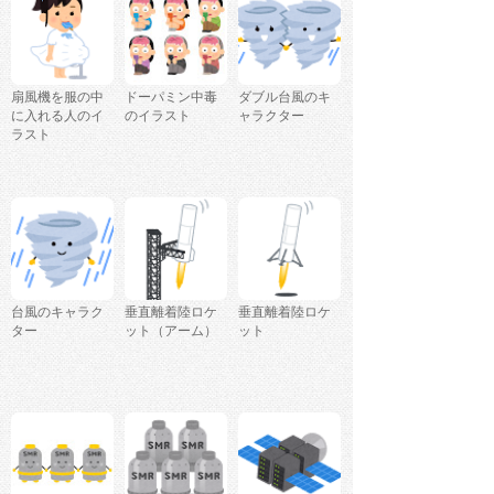
扇風機を服の中
ドーパミン中毒
ダブル台風のキ
に入れる人のイ
のイラスト
ャラクター
ラスト
台風のキャラク
垂直離着陸ロケ
垂直離着陸ロケ
ター
ット（アーム）
ット