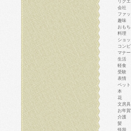
リクエ
会社
ファッ
趣味
おもち
料理
ショッ
コンピ
マナー
生活
軽食
受験
表情
ペット
本
花
文房具
お年賀
介護
髪
怪我