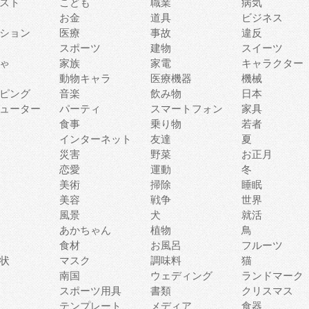
スト
こども
職業
病気
お金
道具
ビジネス
ション
医療
事故
違反
スポーツ
建物
スイーツ
ゃ
家族
家電
キャラクター
動物キャラ
医療機器
機械
ピング
音楽
飲み物
日本
ューター
パーティ
スマートフォン
家具
食事
乗り物
若者
インターネット
友達
夏
災害
野菜
お正月
恋愛
運動
冬
美術
掃除
睡眠
美容
戦争
世界
風景
犬
就活
あかちゃん
植物
鳥
食材
お風呂
フルーツ
状
マスク
調味料
猫
南国
ウェディング
ランドマーク
スポーツ用具
書類
クリスマス
テンプレート
メディア
食器