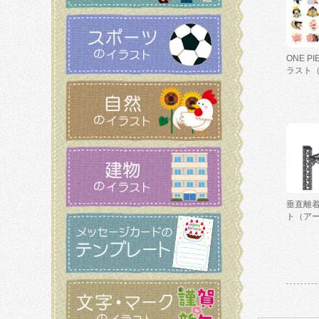
ONE P
ラスト
垂直離
ト（ア