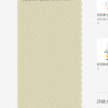
扇風機
入れる
ト
垂直離
ト
詳細