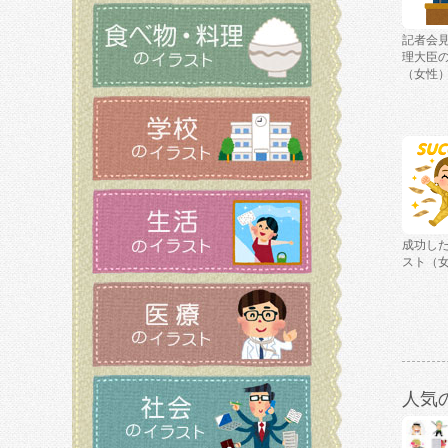
記者会
理大臣
（女性
成功し
スト（
人気