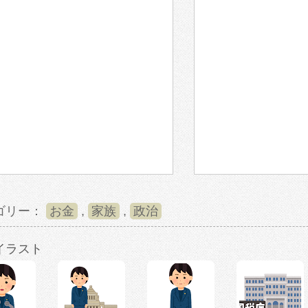
ゴリー：
お金
,
家族
,
政治
イラスト