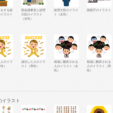
見をする総
国会議事堂と総理
総理大臣のイラス
国税庁のイラスト
のイラスト
大臣のイラスト
ト（女性）
）
（女性）
た人のイラ
成功した人のイラ
相場に翻弄される
相場に翻弄される
女性）
スト（男性）
人のイラスト（女
人のイラスト（男
性）
性）
のイラスト