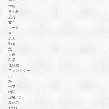
ポーズ
学校
食べ物
旅行
文字
マーク
車
老人
動物
魚
人体
科学
似顔絵
ファンタジー
虫
海
干支
物語
環境問題
夏休み
お祭り