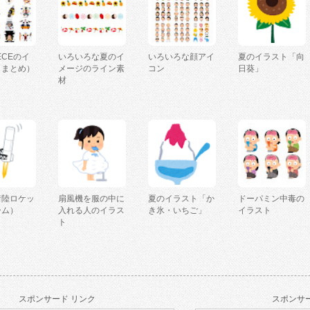
IECEのイ
いろいろな夏のイ
いろいろな顔アイ
夏のイラスト「向
（まとめ）
メージのライン素
コン
日葵」
材
着陸ロケッ
扇風機を服の中に
夏のイラスト「か
ドーパミン中毒の
ーム）
入れる人のイラス
き氷・いちご」
イラスト
ト
スポンサード リンク
スポンサー