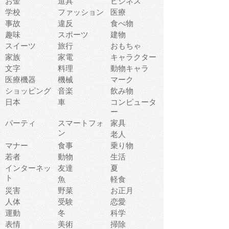
お金
道具
ビジネス
学校
ファッション
医療
事故
違反
食べ物
趣味
スポーツ
建物
スイーツ
旅行
おもちゃ
家族
家電
キャラクター
文字
料理
動物キャラ
医療機器
機械
マーク
ショッピング
音楽
飲み物
日本
車
コンピュータ
ー
パーティ
スマートフォ
家具
ン
老人
マナー
食事
乗り物
若者
動物
生活
インターネッ
友達
夏
ト
魚
軽食
災害
野菜
お正月
人体
受験
恋愛
運動
冬
科学
表情
美術
掃除