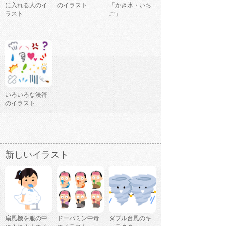
に入れる人のイ
のイラスト
「かき氷・いち
ラスト
ご」
いろいろな漫符
のイラスト
新しいイラスト
扇風機を服の中
ドーパミン中毒
ダブル台風のキ