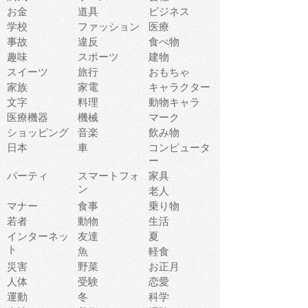
お金
道具
ビジネス
学校
ファッション
医療
事故
違反
食べ物
趣味
スポーツ
建物
スイーツ
旅行
おもちゃ
家族
家電
キャラクター
文字
料理
動物キャラ
医療機器
機械
マーク
ショッピング
音楽
飲み物
日本
車
コンピュータ
ー
パーティ
スマートフォ
家具
ン
老人
マナー
食事
乗り物
若者
動物
生活
インターネッ
友達
夏
ト
魚
軽食
災害
野菜
お正月
人体
受験
恋愛
運動
冬
科学