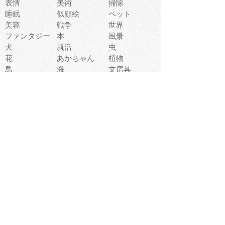
表情
美術
掃除
睡眠
似顔絵
ペット
美容
戦争
世界
ファンタジー
本
風景
犬
就活
虫
花
あかちゃん
植物
鳥
海
文房具
食材
お風呂
フルーツ
干支
お年賀状
マスク
調味料
猫
物語
介護
南国
ウェディング
ランドマーク
環境問題
髪
スポーツ用具
書類
クリスマス
夏休み
怪我
テンプレート
メディア
食器
お祭り
政治
中年
座布団
映画
メッセージ
電車
ゴミ
楽器
パン
宗教
幼稚園
エネルギー
引越し
農業
自転車
オリンピック
飾り
お寿司