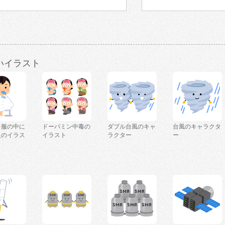
いイラスト
を服の中に
ドーパミン中毒の
ダブル台風のキャ
台風のキャラクタ
人のイラス
イラスト
ラクター
ー