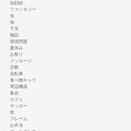
似顔絵
ファンタジー
虫
海
干支
物語
環境問題
夏休み
お祭り
メッセージ
宗教
自転車
食べ物キャラ
周辺機器
集合
カフェ
サッカー
歌
フレーム
お弁当