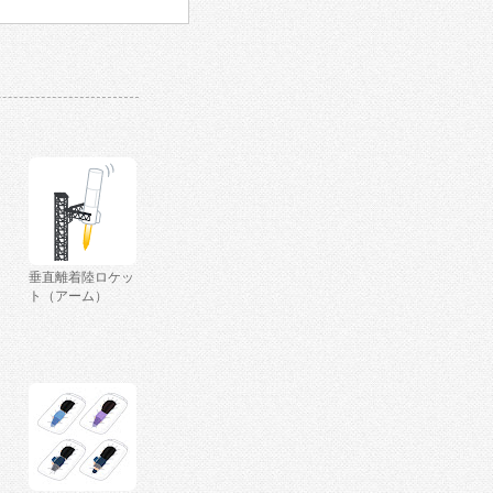
垂直離着陸ロケッ
ト（アーム）