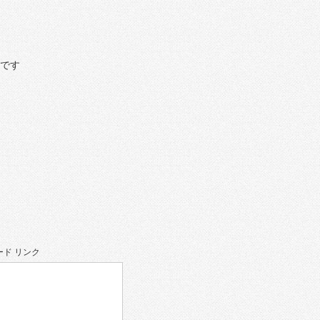
トです
ド リンク