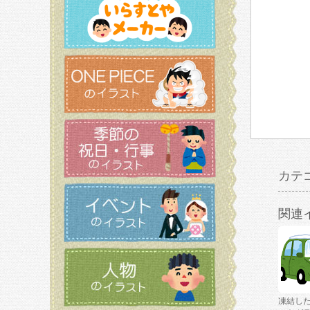
カテ
関連
凍結し