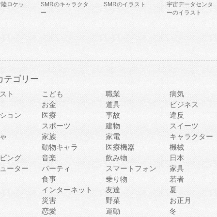
着陸ロケッ
SMRのキャラクタ
SMRのイラスト
宇宙データセンタ
ー
ーのイラスト
カテゴリー
スト
こども
職業
病気
お金
道具
ビジネス
ション
医療
事故
違反
スポーツ
建物
スイーツ
ゃ
家族
家電
キャラクター
動物キャラ
医療機器
機械
ピング
音楽
飲み物
日本
ューター
パーティ
スマートフォン
家具
食事
乗り物
若者
インターネット
友達
夏
災害
野菜
お正月
恋愛
運動
冬