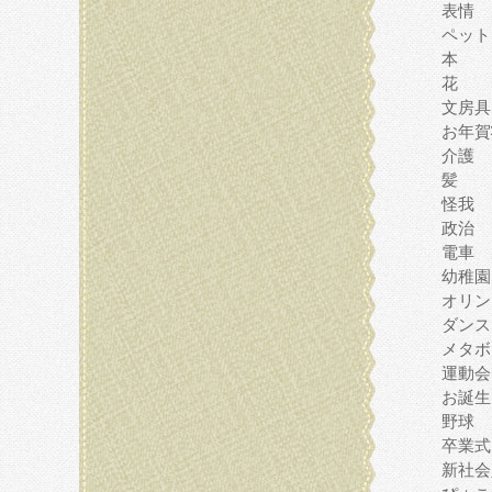
表情
ペット
本
花
文房具
お年賀
介護
髪
怪我
政治
電車
幼稚園
オリン
ダンス
メタボ
運動会
お誕生
野球
卒業式
新社会