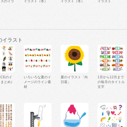
ラスのイラ
イラスト（冬）
イラスト（冬）
イラスト
のイラスト
IECEのイ
いろいろな夏のイ
夏のイラスト「向
1月から12月まで
（まとめ）
メージのライン素
日葵」
の毎月のタイトル
材
文字