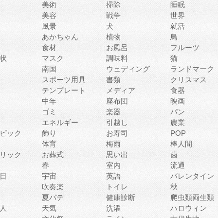
美術
掃除
睡眠
美容
戦争
世界
風景
犬
就活
あかちゃん
植物
鳥
食材
お風呂
フルーツ
状
マスク
調味料
猫
南国
ウェディング
ランドマーク
スポーツ用具
書類
クリスマス
テンプレート
メディア
食器
中年
座布団
映画
ゴミ
楽器
パン
エネルギー
引越し
農業
ピック
飾り
お寿司
POP
体育
梅雨
棒人間
リック
お葬式
思い出
歯
春
室内
流通
日
宇宙
英語
バレンタイン
吹奏楽
トイレ
秋
夏バテ
健康診断
爬虫類両生類
人
天気
洗濯
ハロウィン