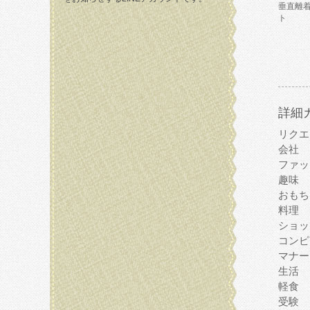
垂直離
ト
詳細
リクエ
会社
ファッ
趣味
おもち
料理
ショッ
コンピ
マナー
生活
軽食
受験