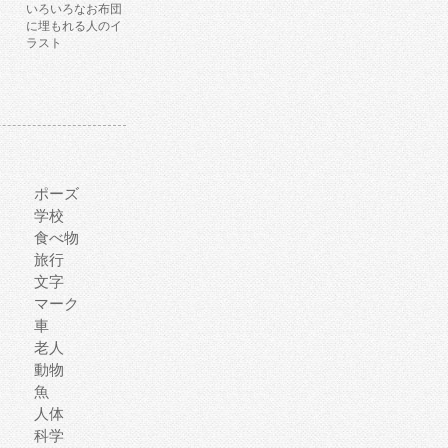
いろいろなお布団
に埋もれる人のイ
ラスト
ポーズ
学校
食べ物
旅行
文字
マーク
車
老人
動物
魚
人体
科学