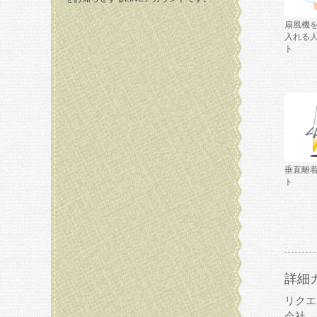
扇風機
入れる
ト
垂直離
ト
詳細
リクエ
会社