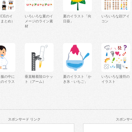
IECEのイ
いろいろな夏のイ
夏のイラスト「向
いろいろな顔アイ
（まとめ）
メージのライン素
日葵」
コン
材
を服の中に
垂直離着陸ロケッ
夏のイラスト「か
いろいろな漫符の
人のイラス
ト（アーム）
き氷・いちご」
イラスト
スポンサード リンク
スポンサー