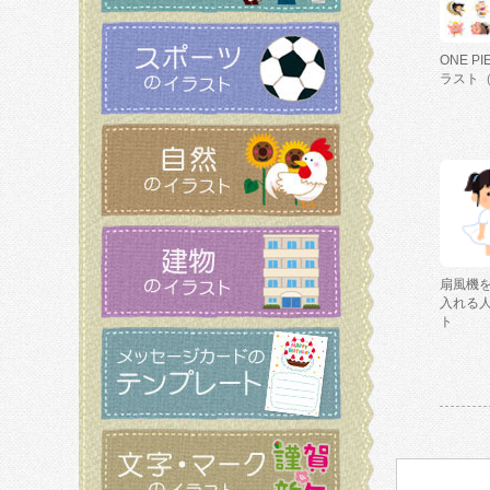
ONE P
ラスト
扇風機
入れる
ト