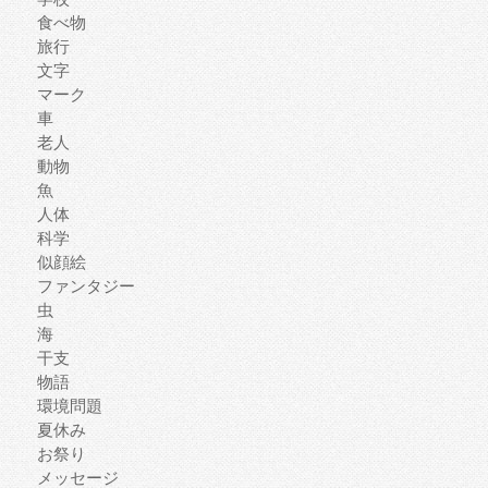
食べ物
旅行
文字
マーク
車
老人
動物
魚
人体
科学
似顔絵
ファンタジー
虫
海
干支
物語
環境問題
夏休み
お祭り
メッセージ