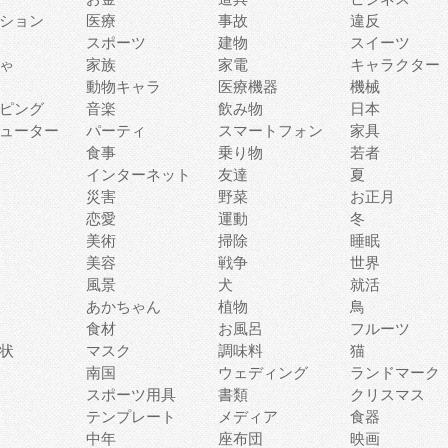
ション
医療
事故
違反
スポーツ
建物
スイーツ
ゃ
家族
家電
キャラクター
動物キャラ
医療機器
機械
ピング
音楽
飲み物
日本
ューター
パーティ
スマートフォン
家具
食事
乗り物
若者
インターネット
友達
夏
災害
野菜
お正月
恋愛
運動
冬
美術
掃除
睡眠
美容
戦争
世界
風景
犬
就活
あかちゃん
植物
鳥
食材
お風呂
フルーツ
状
マスク
調味料
猫
南国
ウェディング
ランドマーク
スポーツ用具
書類
クリスマス
テンプレート
メディア
食器
中年
座布団
映画