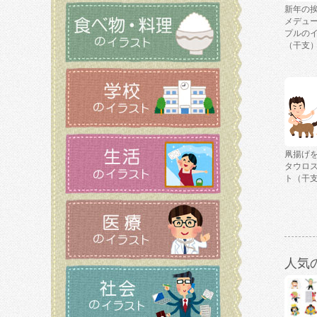
新年の
メデュ
プルの
（干支
凧揚げ
タウロ
ト（干
人気