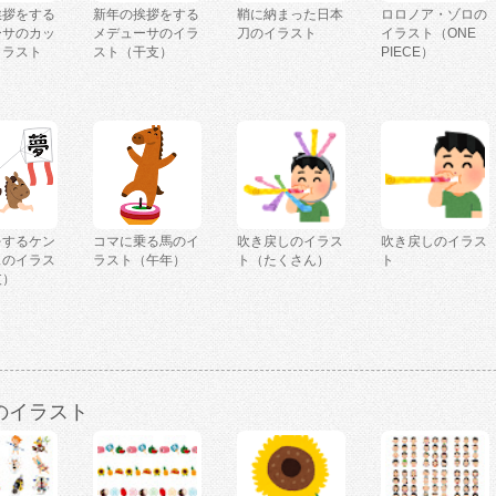
挨拶をする
新年の挨拶をする
鞘に納まった日本
ロロノア・ゾロの
ーサのカッ
メデューサのイラ
刀のイラスト
イラスト（ONE
イラスト
スト（干支）
PIECE）
）
をするケン
コマに乗る馬のイ
吹き戻しのイラス
吹き戻しのイラス
スのイラス
ラスト（午年）
ト（たくさん）
ト
支）
のイラスト