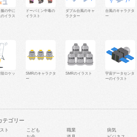
を服の中に
ドーパミン中毒の
ダブル台風のキャ
台風のキャラクタ
人のイラス
イラスト
ラクター
ー
着陸ロケッ
SMRのキャラクタ
SMRのイラスト
宇宙データセンタ
ー
ーのイラスト
カテゴリー
スト
こども
職業
病気
お金
道具
ビジネス