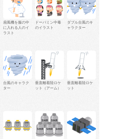
扇風機を服の中
ドーパミン中毒
ダブル台風のキ
に入れる人のイ
のイラスト
ャラクター
ラスト
台風のキャラク
垂直離着陸ロケ
垂直離着陸ロケ
ター
ット（アーム）
ット