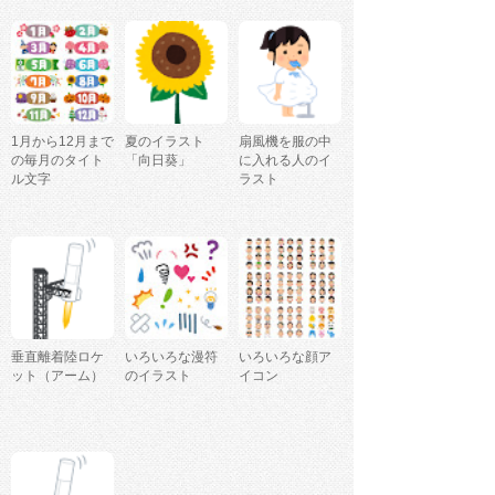
1月から12月まで
夏のイラスト
扇風機を服の中
の毎月のタイト
「向日葵」
に入れる人のイ
ル文字
ラスト
垂直離着陸ロケ
いろいろな漫符
いろいろな顔ア
ット（アーム）
のイラスト
イコン