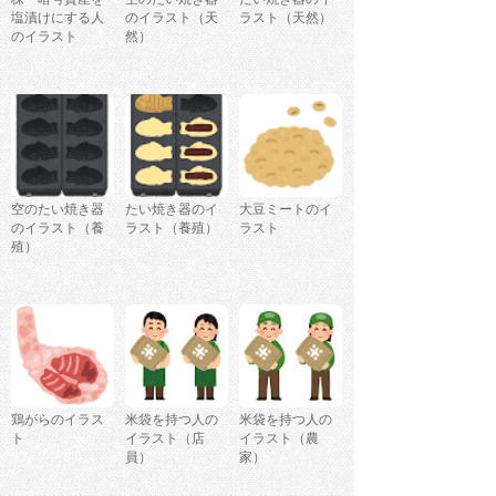
塩漬けにする人
のイラスト（天
ラスト（天然）
のイラスト
然）
空のたい焼き器
たい焼き器のイ
大豆ミートのイ
のイラスト（養
ラスト（養殖）
ラスト
殖）
鶏がらのイラス
米袋を持つ人の
米袋を持つ人の
ト
イラスト（店
イラスト（農
員）
家）