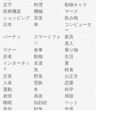
文字
料理
動物キャラ
医療機器
機械
マーク
ショッピング
音楽
飲み物
日本
車
コンピュータ
ー
パーティ
スマートフォ
家具
ン
老人
マナー
食事
乗り物
若者
動物
生活
インターネッ
友達
夏
ト
魚
軽食
災害
野菜
お正月
人体
受験
恋愛
運動
冬
科学
表情
美術
掃除
睡眠
似顔絵
ペット
美容
戦争
世界
ファンタジー
本
風景
犬
就活
虫
花
あかちゃん
植物