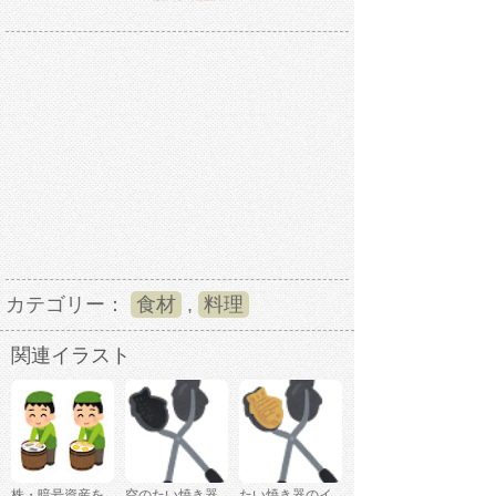
カテゴリー：
食材
,
料理
関連イラスト
株・暗号資産を
空のたい焼き器
たい焼き器のイ