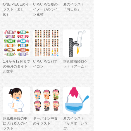
ONE PIECEのイ
いろいろな夏の
夏のイラスト
ラスト（まと
イメージのライ
「向日葵」
め）
ン素材
1月から12月まで
いろいろな顔ア
垂直離着陸ロケ
の毎月のタイト
イコン
ット（アーム）
ル文字
扇風機を服の中
ドーパミン中毒
夏のイラスト
に入れる人のイ
のイラスト
「かき氷・いち
ラスト
ご」