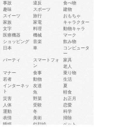
事故
違反
食べ物
趣味
スポーツ
建物
スイーツ
旅行
おもちゃ
家族
家電
キャラクター
文字
料理
動物キャラ
医療機器
機械
マーク
ショッピング
音楽
飲み物
日本
車
コンピュータ
ー
パーティ
スマートフォ
家具
ン
老人
マナー
食事
乗り物
若者
動物
生活
インターネッ
友達
夏
ト
魚
軽食
災害
野菜
お正月
人体
受験
恋愛
運動
冬
科学
表情
美術
掃除
睡眠
似顔絵
ペット
美容
戦争
世界