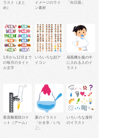
ラスト（まと
イメージのライ
「向日葵」
め）
ン素材
1月から12月まで
いろいろな顔ア
扇風機を服の中
の毎月のタイト
イコン
に入れる人のイ
ル文字
ラスト
垂直離着陸ロケ
夏のイラスト
いろいろな漫符
ット（アーム）
「かき氷・いち
のイラスト
ご」