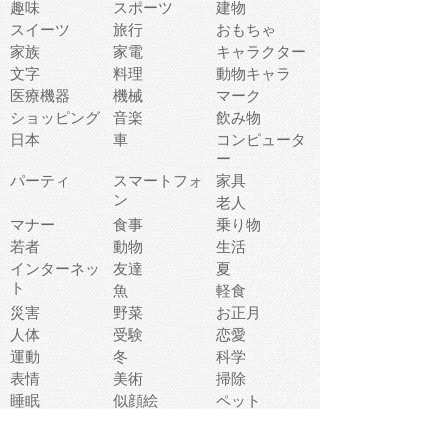
趣味
スポーツ
建物
スイーツ
旅行
おもちゃ
家族
家電
キャラクター
文字
料理
動物キャラ
医療機器
機械
マーク
ショッピング
音楽
飲み物
日本
車
コンピュータ
ー
パーティ
スマートフォ
家具
ン
老人
マナー
食事
乗り物
若者
動物
生活
インターネッ
友達
夏
ト
魚
軽食
災害
野菜
お正月
人体
受験
恋愛
運動
冬
科学
表情
美術
掃除
睡眠
似顔絵
ペット
美容
戦争
世界
ファンタジー
本
風景