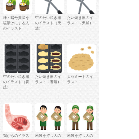
株・暗号資産を
空のたい焼き器
たい焼き器のイ
塩漬けにする人
のイラスト（天
ラスト（天然）
のイラスト
然）
空のたい焼き器
たい焼き器のイ
大豆ミートのイ
のイラスト（養
ラスト（養殖）
ラスト
殖）
鶏がらのイラス
米袋を持つ人の
米袋を持つ人の