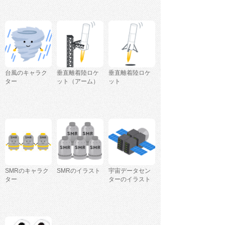
台風のキャラク
垂直離着陸ロケ
垂直離着陸ロケ
ター
ット（アーム）
ット
SMRのキャラク
SMRのイラスト
宇宙データセン
ター
ターのイラスト