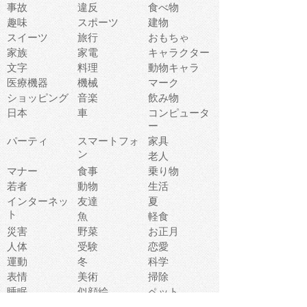
事故
違反
食べ物
趣味
スポーツ
建物
スイーツ
旅行
おもちゃ
家族
家電
キャラクター
文字
料理
動物キャラ
医療機器
機械
マーク
ショッピング
音楽
飲み物
日本
車
コンピュータ
ー
パーティ
スマートフォ
家具
ン
老人
マナー
食事
乗り物
若者
動物
生活
インターネッ
友達
夏
ト
魚
軽食
災害
野菜
お正月
人体
受験
恋愛
運動
冬
科学
表情
美術
掃除
睡眠
似顔絵
ペット
美容
戦争
世界