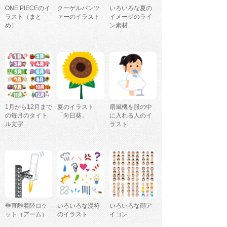
ONE PIECEのイ
クーゲルパンツ
いろいろな夏の
ラスト（まと
ァーのイラスト
イメージのライ
め）
ン素材
1月から12月まで
夏のイラスト
扇風機を服の中
の毎月のタイト
「向日葵」
に入れる人のイ
ル文字
ラスト
垂直離着陸ロケ
いろいろな漫符
いろいろな顔ア
ット（アーム）
のイラスト
イコン