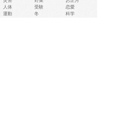
災害
野菜
お正月
人体
受験
恋愛
運動
冬
科学
表情
美術
掃除
睡眠
似顔絵
ペット
美容
戦争
世界
ファンタジー
本
風景
犬
就活
虫
花
あかちゃん
植物
鳥
海
文房具
食材
お風呂
フルーツ
干支
お年賀状
マスク
調味料
猫
物語
介護
南国
ウェディング
ランドマーク
環境問題
髪
スポーツ用具
書類
クリスマス
夏休み
怪我
テンプレート
メディア
食器
お祭り
政治
中年
座布団
映画
メッセージ
電車
ゴミ
楽器
パン