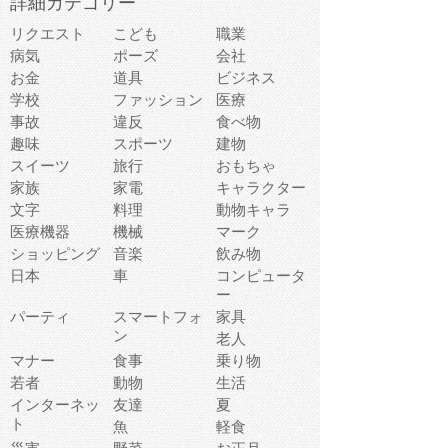
詳細カテゴリー
リクエスト
こども
職業
病気
ポーズ
会社
お金
道具
ビジネス
学校
ファッション
医療
事故
違反
食べ物
趣味
スポーツ
建物
スイーツ
旅行
おもちゃ
家族
家電
キャラクター
文字
料理
動物キャラ
医療機器
機械
マーク
ショッピング
音楽
飲み物
日本
車
コンピュータ
ー
パーティ
スマートフォ
家具
ン
老人
マナー
食事
乗り物
若者
動物
生活
インターネッ
友達
夏
ト
魚
軽食