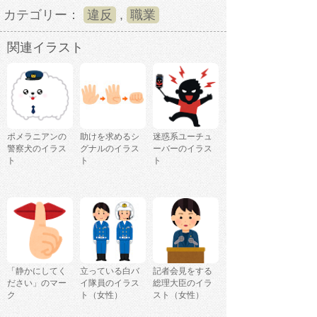
カテゴリー：
違反
,
職業
関連イラスト
ポメラニアンの
助けを求めるシ
迷惑系ユーチュ
警察犬のイラス
グナルのイラス
ーバーのイラス
ト
ト
ト
「静かにしてく
立っている白バ
記者会見をする
ださい」のマー
イ隊員のイラス
総理大臣のイラ
ク
ト（女性）
スト（女性）