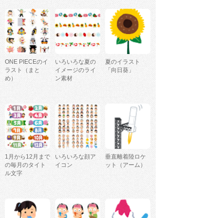
ONE PIECEのイ
いろいろな夏の
夏のイラスト
ラスト（まと
イメージのライ
「向日葵」
め）
ン素材
1月から12月まで
いろいろな顔ア
垂直離着陸ロケ
の毎月のタイト
イコン
ット（アーム）
ル文字