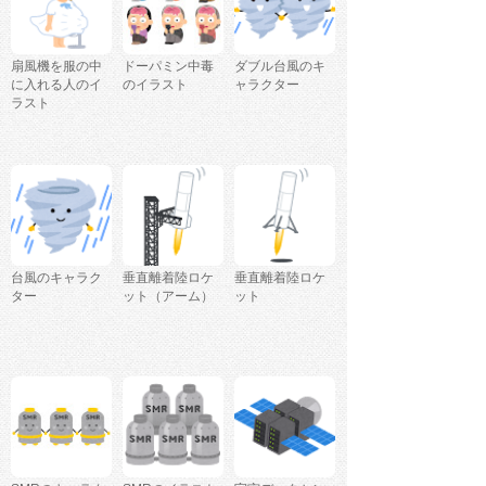
扇風機を服の中
ドーパミン中毒
ダブル台風のキ
に入れる人のイ
のイラスト
ャラクター
ラスト
台風のキャラク
垂直離着陸ロケ
垂直離着陸ロケ
ター
ット（アーム）
ット