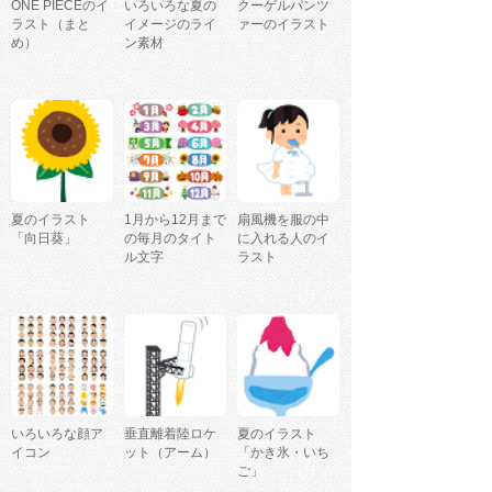
ONE PIECEのイ
いろいろな夏の
クーゲルパンツ
ラスト（まと
イメージのライ
ァーのイラスト
め）
ン素材
夏のイラスト
1月から12月まで
扇風機を服の中
「向日葵」
の毎月のタイト
に入れる人のイ
ル文字
ラスト
いろいろな顔ア
垂直離着陸ロケ
夏のイラスト
イコン
ット（アーム）
「かき氷・いち
ご」