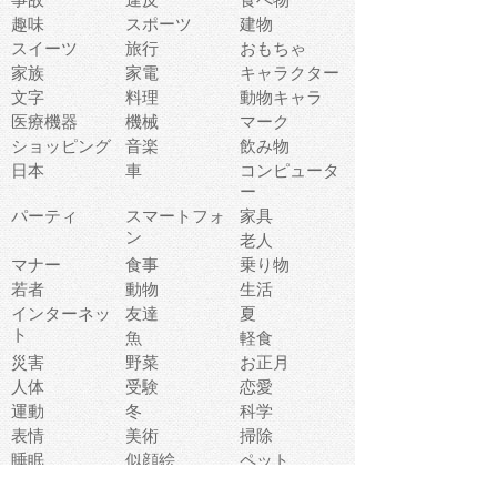
趣味
スポーツ
建物
スイーツ
旅行
おもちゃ
家族
家電
キャラクター
文字
料理
動物キャラ
医療機器
機械
マーク
ショッピング
音楽
飲み物
日本
車
コンピュータ
ー
パーティ
スマートフォ
家具
ン
老人
マナー
食事
乗り物
若者
動物
生活
インターネッ
友達
夏
ト
魚
軽食
災害
野菜
お正月
人体
受験
恋愛
運動
冬
科学
表情
美術
掃除
睡眠
似顔絵
ペット
美容
戦争
世界