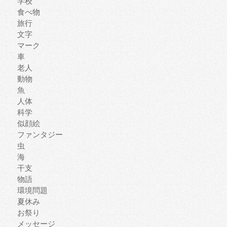
学校
食べ物
旅行
文字
マーク
車
老人
動物
魚
人体
科学
似顔絵
ファンタジー
虫
海
干支
物語
環境問題
夏休み
お祭り
メッセージ