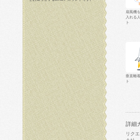
扇風機
入れる
ト
垂直離
ト
詳細
リクエ