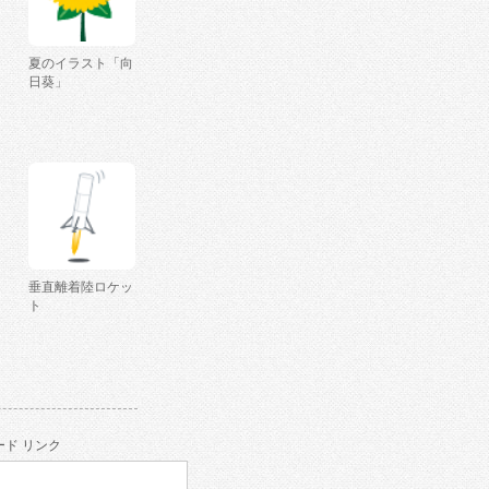
夏のイラスト「向
日葵」
垂直離着陸ロケッ
ト
ド リンク