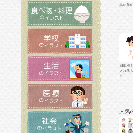
黒い羊
扇風機
入れる
ト
人気