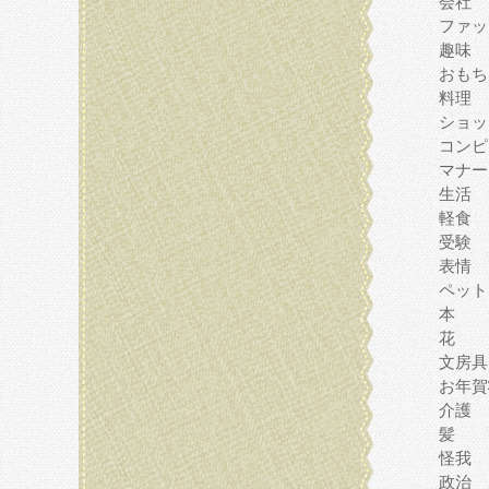
会社
ファッ
趣味
おもち
料理
ショッ
コンピ
マナー
生活
軽食
受験
表情
ペット
本
花
文房具
お年賀
介護
髪
怪我
政治