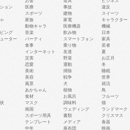
お金
道具
ビジネス
ション
医療
事故
違反
スポーツ
建物
スイーツ
ゃ
家族
家電
キャラクター
動物キャラ
医療機器
機械
ピング
音楽
飲み物
日本
ューター
パーティ
スマートフォン
家具
食事
乗り物
若者
インターネット
友達
夏
災害
野菜
お正月
恋愛
運動
冬
美術
掃除
睡眠
美容
戦争
世界
風景
犬
就活
あかちゃん
植物
鳥
食材
お風呂
フルーツ
状
マスク
調味料
猫
南国
ウェディング
ランドマーク
スポーツ用具
書類
クリスマス
テンプレート
メディア
食器
中年
座布団
映画