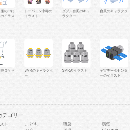
を服の中に
ドーパミン中毒の
ダブル台風のキャ
台風のキャラクタ
人のイラス
イラスト
ラクター
ー
着陸ロケッ
SMRのキャラクタ
SMRのイラスト
宇宙データセンタ
ー
ーのイラスト
カテゴリー
スト
こども
職業
病気