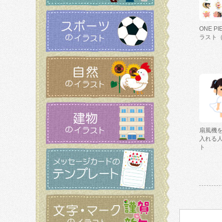
ONE P
ラスト
扇風機
入れる
ト