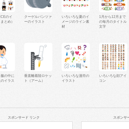
IECEのイ
クーゲルパンツァ
いろいろな夏のイ
1月から12月まで
（まとめ）
ーのイラスト
メージのライン素
の毎月のタイトル
材
文字
を服の中に
垂直離着陸ロケッ
いろいろな漫符の
いろいろな顔アイ
人のイラス
ト（アーム）
イラスト
コン
スポンサード リンク
スポンサー