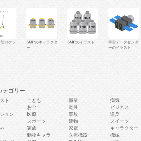
着陸ロケッ
SMRのキャラクタ
SMRのイラスト
宇宙データセンタ
ー
ーのイラスト
カテゴリー
スト
こども
職業
病気
お金
道具
ビジネス
ション
医療
事故
違反
スポーツ
建物
スイーツ
ゃ
家族
家電
キャラクター
動物キャラ
医療機器
機械