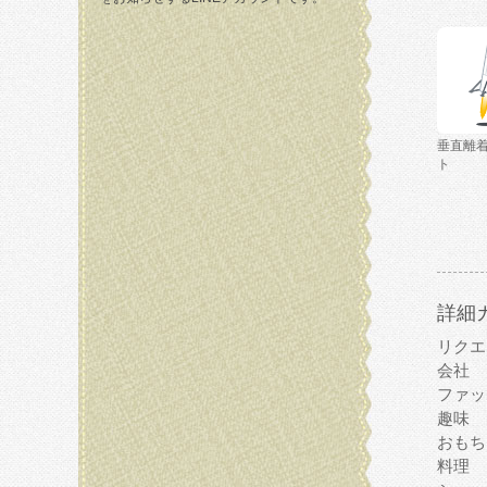
垂直離
ト
詳細
リクエ
会社
ファッ
趣味
おもち
料理