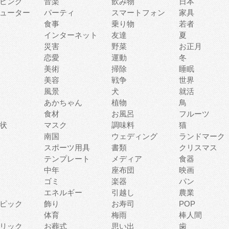
ピング
音楽
飲み物
日本
ューター
パーティ
スマートフォン
家具
食事
乗り物
若者
インターネット
友達
夏
災害
野菜
お正月
恋愛
運動
冬
美術
掃除
睡眠
美容
戦争
世界
風景
犬
就活
あかちゃん
植物
鳥
食材
お風呂
フルーツ
状
マスク
調味料
猫
南国
ウェディング
ランドマーク
スポーツ用具
書類
クリスマス
テンプレート
メディア
食器
中年
座布団
映画
ゴミ
楽器
パン
エネルギー
引越し
農業
ピック
飾り
お寿司
POP
体育
梅雨
棒人間
リック
お葬式
思い出
歯