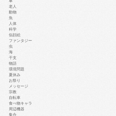
車
老人
動物
魚
人体
科学
似顔絵
ファンタジー
虫
海
干支
物語
環境問題
夏休み
お祭り
メッセージ
宗教
自転車
食べ物キャラ
周辺機器
集合