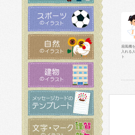
扇風機
入れる
ト