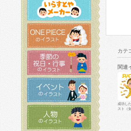
カテ
関連
成功し
スト（