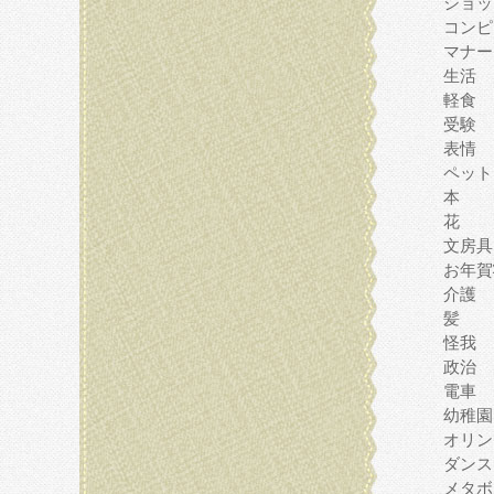
ショッ
コンピ
マナー
生活
軽食
受験
表情
ペット
本
花
文房具
お年賀
介護
髪
怪我
政治
電車
幼稚園
オリン
ダンス
メタボ