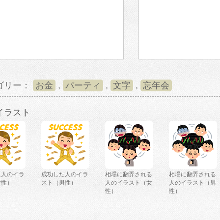
ゴリー：
お金
,
パーティ
,
文字
,
忘年会
イラスト
た人のイラ
成功した人のイラ
相場に翻弄される
相場に翻弄される
女性）
スト（男性）
人のイラスト（女
人のイラスト（男
性）
性）