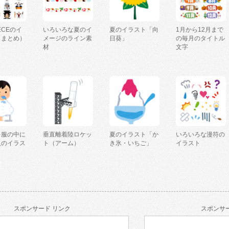
IECEのイ
いろいろな夏のイ
夏のイラスト「向
1月から12月まで
（まとめ）
メージのライン素
日葵」
の毎月のタイトル
材
文字
を服の中に
垂直離着陸ロケッ
夏のイラスト「か
いろいろな漫符の
人のイラス
ト（アーム）
き氷・いちご」
イラスト
スポンサード リンク
スポンサー