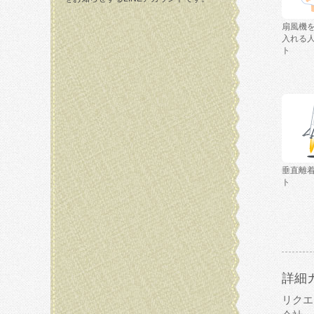
扇風機
入れる
ト
垂直離
ト
詳細
リクエ