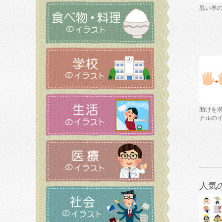
黒い羊
助けを
ナルの
人気