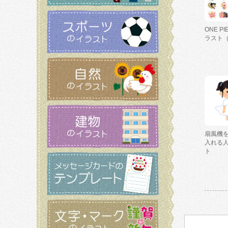
ONE P
ラスト
扇風機
入れる
ト