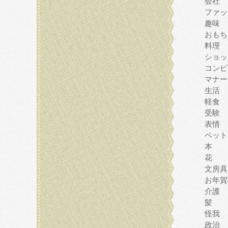
会社
ファッ
趣味
おもち
料理
ショッ
コンピ
マナー
生活
軽食
受験
表情
ペット
本
花
文房具
お年賀
介護
髪
怪我
政治