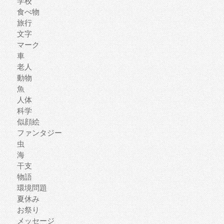
学校
食べ物
旅行
文字
マーク
車
老人
動物
魚
人体
科学
似顔絵
ファンタジー
虫
海
干支
物語
環境問題
夏休み
お祭り
メッセージ