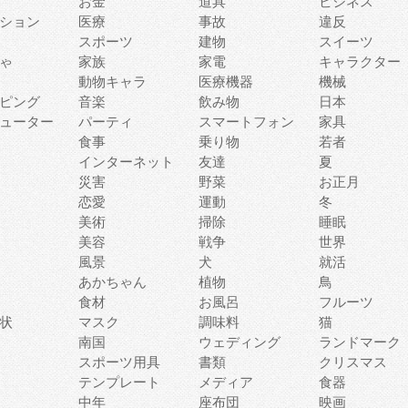
お金
道具
ビジネス
ション
医療
事故
違反
スポーツ
建物
スイーツ
ゃ
家族
家電
キャラクター
動物キャラ
医療機器
機械
ピング
音楽
飲み物
日本
ューター
パーティ
スマートフォン
家具
食事
乗り物
若者
インターネット
友達
夏
災害
野菜
お正月
恋愛
運動
冬
美術
掃除
睡眠
美容
戦争
世界
風景
犬
就活
あかちゃん
植物
鳥
食材
お風呂
フルーツ
状
マスク
調味料
猫
南国
ウェディング
ランドマーク
スポーツ用具
書類
クリスマス
テンプレート
メディア
食器
中年
座布団
映画