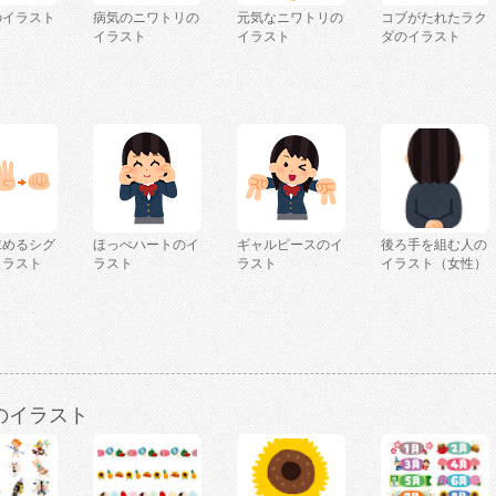
のイラスト
病気のニワトリの
元気なニワトリの
コブがたれたラク
イラスト
イラスト
ダのイラスト
求めるシグ
ほっぺハートのイ
ギャルピースのイ
後ろ手を組む人の
イラスト
ラスト
ラスト
イラスト（女性）
のイラスト