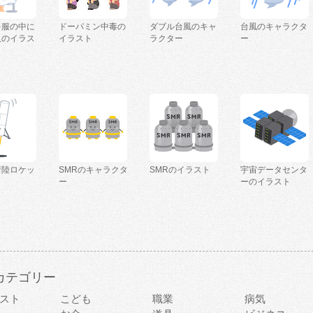
を服の中に
ドーパミン中毒の
ダブル台風のキャ
台風のキャラクタ
人のイラス
イラスト
ラクター
ー
着陸ロケッ
SMRのキャラクタ
SMRのイラスト
宇宙データセンタ
ー
ーのイラスト
カテゴリー
スト
こども
職業
病気