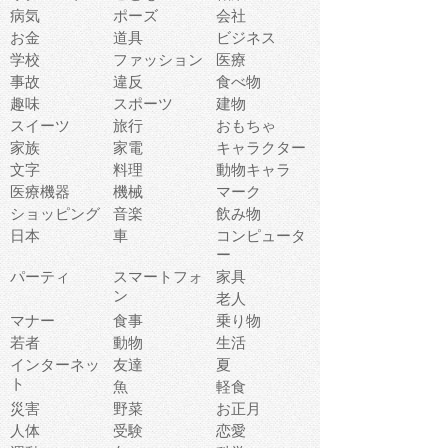
病気
ポーズ
会社
お金
道具
ビジネス
学校
ファッション
医療
事故
違反
食べ物
趣味
スポーツ
建物
スイーツ
旅行
おもちゃ
家族
家電
キャラクター
文字
料理
動物キャラ
医療機器
機械
マーク
ショッピング
音楽
飲み物
日本
車
コンピュータ
ー
パーティ
スマートフォ
家具
ン
老人
マナー
食事
乗り物
若者
動物
生活
インターネッ
友達
夏
ト
魚
軽食
災害
野菜
お正月
人体
受験
恋愛