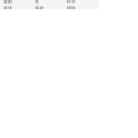
運動
冬
科学
表情
美術
掃除
睡眠
似顔絵
ペット
美容
戦争
世界
ファンタジー
本
風景
犬
就活
虫
花
あかちゃん
植物
鳥
海
文房具
食材
お風呂
フルーツ
干支
お年賀状
マスク
調味料
猫
物語
介護
南国
ウェディング
ランドマーク
環境問題
髪
スポーツ用具
書類
クリスマス
夏休み
怪我
テンプレート
メディア
食器
お祭り
政治
中年
座布団
映画
メッセージ
電車
ゴミ
楽器
パン
宗教
幼稚園
エネルギー
引越し
農業
自転車