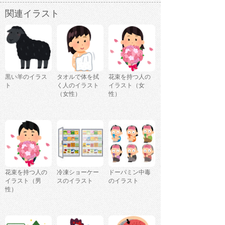
関連イラスト
黒い羊のイラス
タオルで体を拭
花束を持つ人の
ト
く人のイラスト
イラスト（女
（女性）
性）
花束を持つ人の
冷凍ショーケー
ドーパミン中毒
イラスト（男
スのイラスト
のイラスト
性）