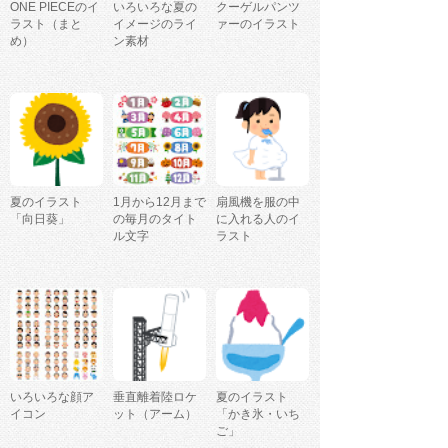
ONE PIECEのイ
いろいろな夏の
クーゲルパンツ
ラスト（まと
イメージのライ
ァーのイラスト
め）
ン素材
夏のイラスト
1月から12月まで
扇風機を服の中
「向日葵」
の毎月のタイト
に入れる人のイ
ル文字
ラスト
いろいろな顔ア
垂直離着陸ロケ
夏のイラスト
イコン
ット（アーム）
「かき氷・いち
ご」