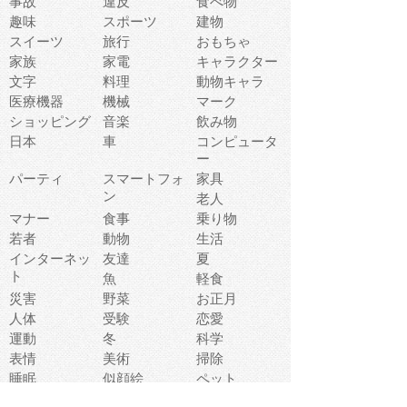
事故
違反
食べ物
趣味
スポーツ
建物
スイーツ
旅行
おもちゃ
家族
家電
キャラクター
文字
料理
動物キャラ
医療機器
機械
マーク
ショッピング
音楽
飲み物
日本
車
コンピュータ
ー
パーティ
スマートフォ
家具
ン
老人
マナー
食事
乗り物
若者
動物
生活
インターネッ
友達
夏
ト
魚
軽食
災害
野菜
お正月
人体
受験
恋愛
運動
冬
科学
表情
美術
掃除
睡眠
似顔絵
ペット
美容
戦争
世界