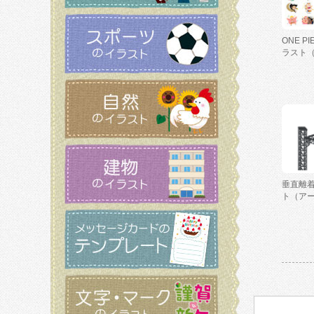
ONE P
ラスト
垂直離
ト（ア