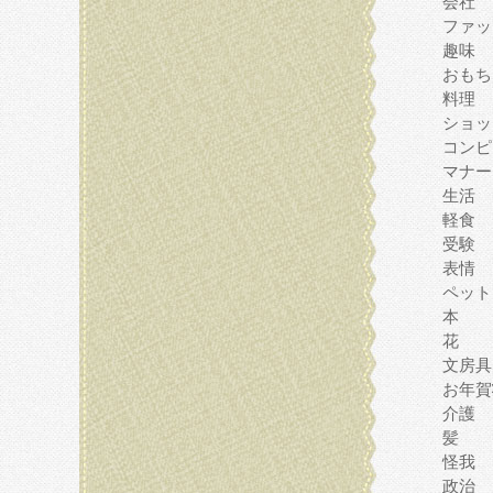
会社
ファッ
趣味
おもち
料理
ショッ
コンピ
マナー
生活
軽食
受験
表情
ペット
本
花
文房具
お年賀
介護
髪
怪我
政治