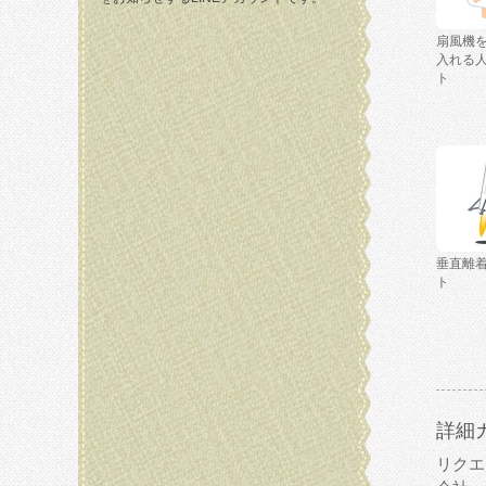
扇風機
入れる
ト
垂直離
ト
詳細
リクエ