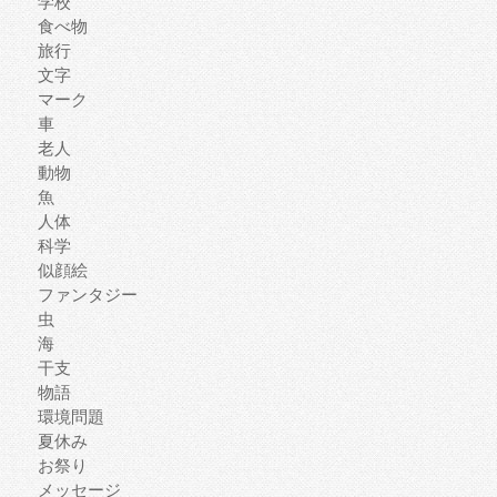
学校
食べ物
旅行
文字
マーク
車
老人
動物
魚
人体
科学
似顔絵
ファンタジー
虫
海
干支
物語
環境問題
夏休み
お祭り
メッセージ