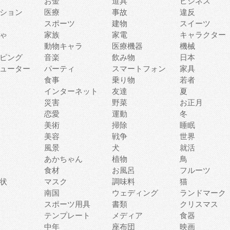
お金
道具
ビジネス
ション
医療
事故
違反
スポーツ
建物
スイーツ
ゃ
家族
家電
キャラクター
動物キャラ
医療機器
機械
ピング
音楽
飲み物
日本
ューター
パーティ
スマートフォン
家具
食事
乗り物
若者
インターネット
友達
夏
災害
野菜
お正月
恋愛
運動
冬
美術
掃除
睡眠
美容
戦争
世界
風景
犬
就活
あかちゃん
植物
鳥
食材
お風呂
フルーツ
状
マスク
調味料
猫
南国
ウェディング
ランドマーク
スポーツ用具
書類
クリスマス
テンプレート
メディア
食器
中年
座布団
映画