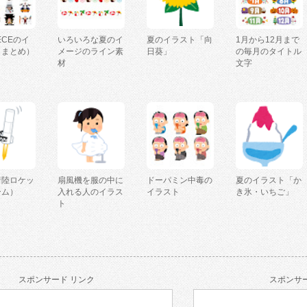
IECEのイ
いろいろな夏のイ
夏のイラスト「向
1月から12月まで
（まとめ）
メージのライン素
日葵」
の毎月のタイトル
材
文字
着陸ロケッ
扇風機を服の中に
ドーパミン中毒の
夏のイラスト「か
ーム）
入れる人のイラス
イラスト
き氷・いちご」
ト
スポンサード リンク
スポンサー