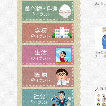
黒い羊
畜産獣
スト（
人気