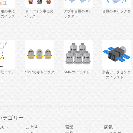
を服の中に
ドーパミン中毒の
ダブル台風のキャ
台風のキャラクタ
人のイラス
イラスト
ラクター
ー
着陸ロケッ
SMRのキャラクタ
SMRのイラスト
宇宙データセンタ
ー
ーのイラスト
カテゴリー
スト
こども
職業
病気