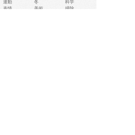
運動
冬
科学
表情
美術
掃除
睡眠
似顔絵
ペット
美容
戦争
世界
ファンタジー
本
風景
犬
就活
虫
花
あかちゃん
植物
鳥
海
文房具
食材
お風呂
フルーツ
干支
お年賀状
マスク
調味料
猫
物語
介護
南国
ウェディング
ランドマーク
環境問題
髪
スポーツ用具
書類
クリスマス
夏休み
怪我
テンプレート
メディア
食器
お祭り
政治
中年
座布団
映画
メッセージ
電車
ゴミ
楽器
パン
宗教
幼稚園
エネルギー
引越し
農業
自転車