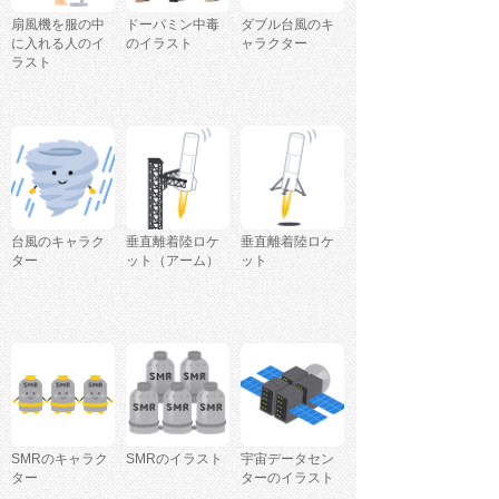
扇風機を服の中
ドーパミン中毒
ダブル台風のキ
に入れる人のイ
のイラスト
ャラクター
ラスト
台風のキャラク
垂直離着陸ロケ
垂直離着陸ロケ
ター
ット（アーム）
ット
SMRのキャラク
SMRのイラスト
宇宙データセン
ター
ターのイラスト