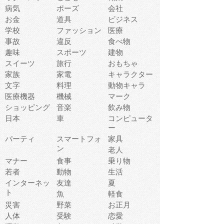
病気
ポーズ
会社
お金
道具
ビジネス
学校
ファッション
医療
事故
違反
食べ物
趣味
スポーツ
建物
スイーツ
旅行
おもちゃ
家族
家電
キャラクター
文字
料理
動物キャラ
医療機器
機械
マーク
ショッピング
音楽
飲み物
日本
車
コンピュータ
ー
パーティ
スマートフォ
家具
ン
老人
マナー
食事
乗り物
若者
動物
生活
インターネッ
友達
夏
ト
魚
軽食
災害
野菜
お正月
人体
受験
恋愛