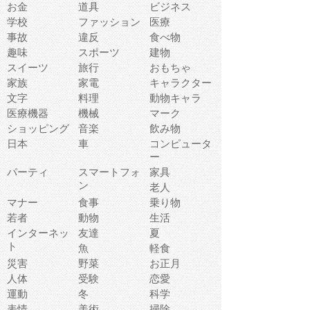
お金
道具
ビジネス
学校
ファッション
医療
事故
違反
食べ物
趣味
スポーツ
建物
スイーツ
旅行
おもちゃ
家族
家電
キャラクター
文字
料理
動物キャラ
医療機器
機械
マーク
ショッピング
音楽
飲み物
日本
車
コンピュータ
ー
パーティ
スマートフォ
家具
ン
老人
マナー
食事
乗り物
若者
動物
生活
インターネッ
友達
夏
ト
魚
軽食
災害
野菜
お正月
人体
受験
恋愛
運動
冬
科学
表情
美術
掃除