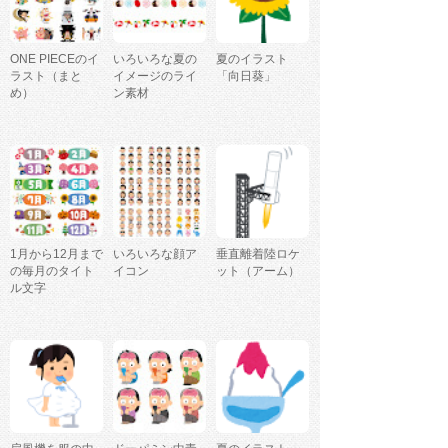
ONE PIECEのイ
いろいろな夏の
夏のイラスト
ラスト（まと
イメージのライ
「向日葵」
め）
ン素材
1月から12月まで
いろいろな顔ア
垂直離着陸ロケ
の毎月のタイト
イコン
ット（アーム）
ル文字