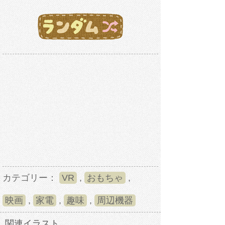
カテゴリー：
VR
,
おもちゃ
,
映画
,
家電
,
趣味
,
周辺機器
関連イラスト