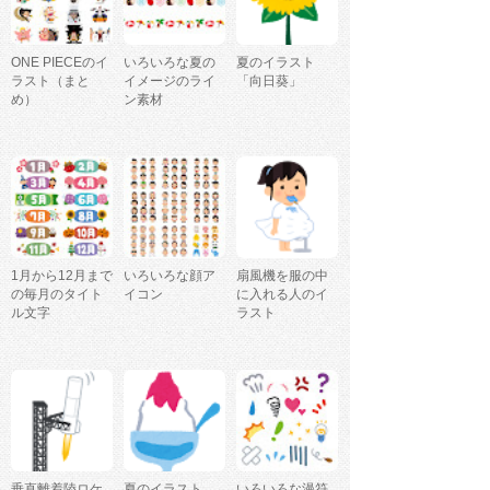
ONE PIECEのイ
いろいろな夏の
夏のイラスト
ラスト（まと
イメージのライ
「向日葵」
め）
ン素材
1月から12月まで
いろいろな顔ア
扇風機を服の中
の毎月のタイト
イコン
に入れる人のイ
ル文字
ラスト
垂直離着陸ロケ
夏のイラスト
いろいろな漫符