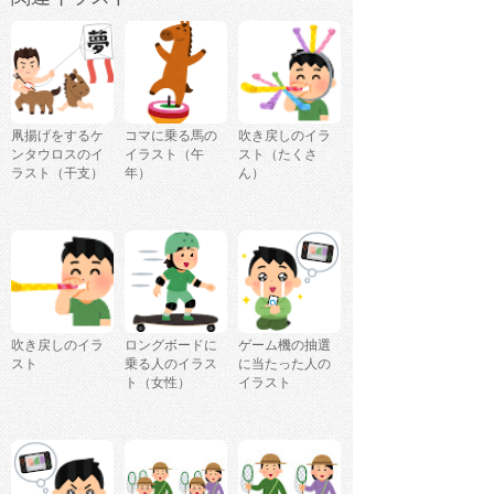
凧揚げをするケ
コマに乗る馬の
吹き戻しのイラ
ンタウロスのイ
イラスト（午
スト（たくさ
ラスト（干支）
年）
ん）
吹き戻しのイラ
ロングボードに
ゲーム機の抽選
スト
乗る人のイラス
に当たった人の
ト（女性）
イラスト