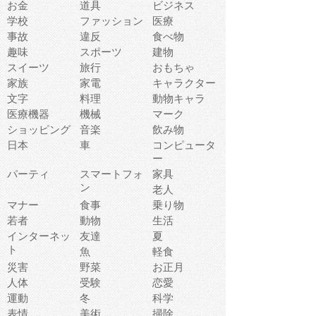
お金
道具
ビジネス
学校
ファッション
医療
事故
違反
食べ物
趣味
スポーツ
建物
スイーツ
旅行
おもちゃ
家族
家電
キャラクター
文字
料理
動物キャラ
医療機器
機械
マーク
ショッピング
音楽
飲み物
日本
車
コンピュータ
ー
パーティ
スマートフォ
家具
ン
老人
マナー
食事
乗り物
若者
動物
生活
インターネッ
友達
夏
ト
魚
軽食
災害
野菜
お正月
人体
受験
恋愛
運動
冬
科学
表情
美術
掃除