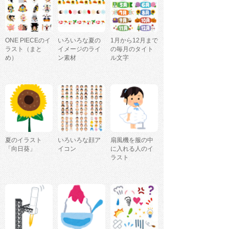
ONE PIECEのイ
いろいろな夏の
1月から12月まで
ラスト（まと
イメージのライ
の毎月のタイト
め）
ン素材
ル文字
夏のイラスト
いろいろな顔ア
扇風機を服の中
「向日葵」
イコン
に入れる人のイ
ラスト