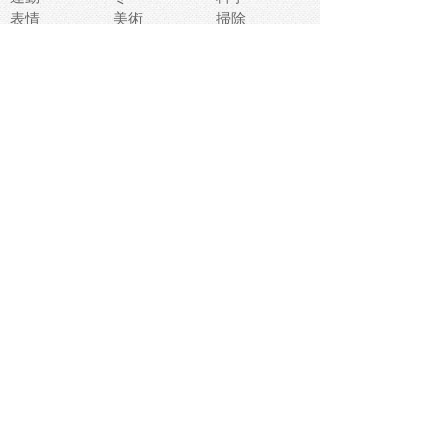
表情
美術
掃除
睡眠
似顔絵
ペット
美容
戦争
世界
ファンタジー
本
風景
犬
就活
虫
花
あかちゃん
植物
鳥
海
文房具
食材
お風呂
フルーツ
干支
お年賀状
マスク
調味料
猫
物語
介護
南国
ウェディング
ランドマーク
環境問題
髪
スポーツ用具
書類
クリスマス
夏休み
怪我
テンプレート
メディア
食器
お祭り
政治
中年
座布団
映画
メッセージ
電車
ゴミ
楽器
パン
宗教
幼稚園
エネルギー
引越し
農業
自転車