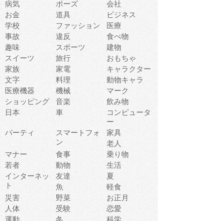
病気
ポーズ
会社
お金
道具
ビジネス
学校
ファッション
医療
事故
違反
食べ物
趣味
スポーツ
建物
スイーツ
旅行
おもちゃ
家族
家電
キャラクター
文字
料理
動物キャラ
医療機器
機械
マーク
ショッピング
音楽
飲み物
日本
車
コンピュータ
ー
パーティ
スマートフォ
家具
ン
老人
マナー
食事
乗り物
若者
動物
生活
インターネッ
友達
夏
ト
魚
軽食
災害
野菜
お正月
人体
受験
恋愛
運動
冬
科学