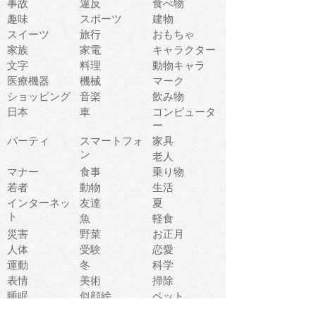
事故
違反
食べ物
趣味
スポーツ
建物
スイーツ
旅行
おもちゃ
家族
家電
キャラクター
文字
料理
動物キャラ
医療機器
機械
マーク
ショッピング
音楽
飲み物
日本
車
コンピュータ
ー
パーティ
スマートフォ
家具
ン
老人
マナー
食事
乗り物
若者
動物
生活
インターネッ
友達
夏
ト
魚
軽食
災害
野菜
お正月
人体
受験
恋愛
運動
冬
科学
表情
美術
掃除
睡眠
似顔絵
ペット
美容
戦争
世界