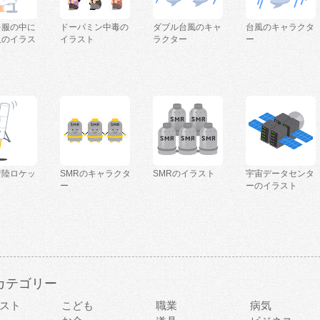
を服の中に
ドーパミン中毒の
ダブル台風のキャ
台風のキャラクタ
人のイラス
イラスト
ラクター
ー
着陸ロケッ
SMRのキャラクタ
SMRのイラスト
宇宙データセンタ
ー
ーのイラスト
カテゴリー
スト
こども
職業
病気