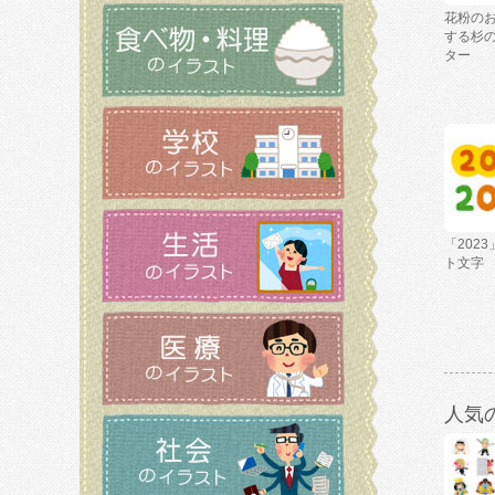
花粉の
する杉
ター
「202
ト文字
人気