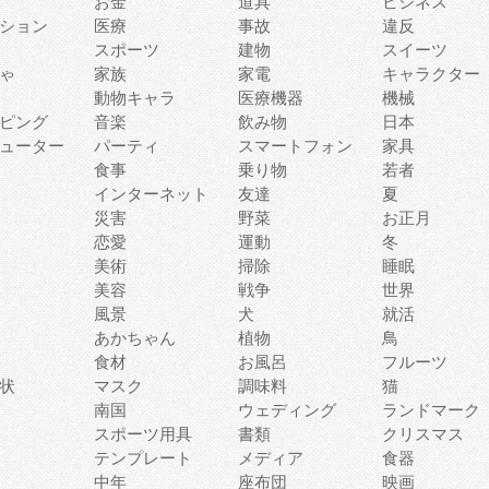
お金
道具
ビジネス
ション
医療
事故
違反
スポーツ
建物
スイーツ
ゃ
家族
家電
キャラクター
動物キャラ
医療機器
機械
ピング
音楽
飲み物
日本
ューター
パーティ
スマートフォン
家具
食事
乗り物
若者
インターネット
友達
夏
災害
野菜
お正月
恋愛
運動
冬
美術
掃除
睡眠
美容
戦争
世界
風景
犬
就活
あかちゃん
植物
鳥
食材
お風呂
フルーツ
状
マスク
調味料
猫
南国
ウェディング
ランドマーク
スポーツ用具
書類
クリスマス
テンプレート
メディア
食器
中年
座布団
映画