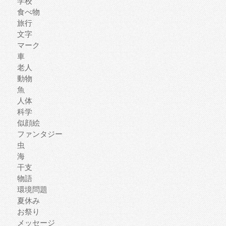
学校
食べ物
旅行
文字
マーク
車
老人
動物
魚
人体
科学
似顔絵
ファンタジー
虫
海
干支
物語
環境問題
夏休み
お祭り
メッセージ