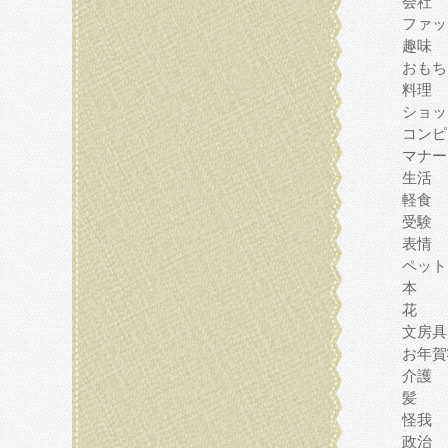
会社
ファッ
趣味
おもち
料理
ショッ
コンピ
マナー
生活
軽食
受験
表情
ペット
本
花
文房具
お年賀
介護
髪
怪我
政治