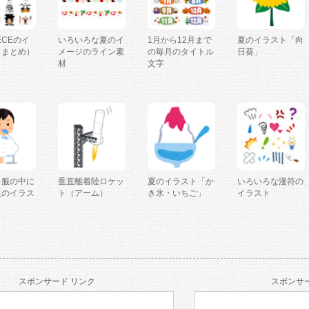
IECEのイ
いろいろな夏のイ
1月から12月まで
夏のイラスト「向
（まとめ）
メージのライン素
の毎月のタイトル
日葵」
材
文字
を服の中に
垂直離着陸ロケッ
夏のイラスト「か
いろいろな漫符の
人のイラス
ト（アーム）
き氷・いちご」
イラスト
スポンサード リンク
スポンサー