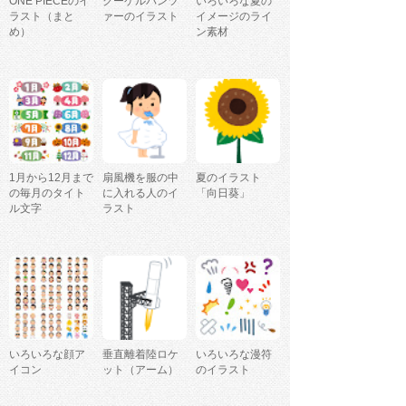
ONE PIECEのイ
クーゲルパンツ
いろいろな夏の
ラスト（まと
ァーのイラスト
イメージのライ
め）
ン素材
1月から12月まで
扇風機を服の中
夏のイラスト
の毎月のタイト
に入れる人のイ
「向日葵」
ル文字
ラスト
いろいろな顔ア
垂直離着陸ロケ
いろいろな漫符
イコン
ット（アーム）
のイラスト