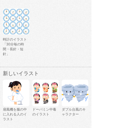
時計のイラスト
「30分毎の時
間・長針・短
針」
新しいイラスト
扇風機を服の中
ドーパミン中毒
ダブル台風のキ
に入れる人のイ
のイラスト
ャラクター
ラスト