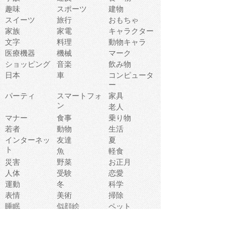
趣味
スポーツ
建物
スイーツ
旅行
おもちゃ
家族
家電
キャラクター
文字
料理
動物キャラ
医療機器
機械
マーク
ショッピング
音楽
飲み物
日本
車
コンピュータ
ー
パーティ
スマートフォ
家具
ン
老人
マナー
食事
乗り物
若者
動物
生活
インターネッ
友達
夏
ト
魚
軽食
災害
野菜
お正月
人体
受験
恋愛
運動
冬
科学
表情
美術
掃除
睡眠
似顔絵
ペット
美容
戦争
世界