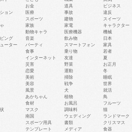
お金
道具
ビジネス
ション
医療
事故
違反
スポーツ
建物
スイーツ
ゃ
家族
家電
キャラクター
動物キャラ
医療機器
機械
ピング
音楽
飲み物
日本
ューター
パーティ
スマートフォン
家具
食事
乗り物
若者
インターネット
友達
夏
災害
野菜
お正月
恋愛
運動
冬
美術
掃除
睡眠
美容
戦争
世界
風景
犬
就活
あかちゃん
植物
鳥
食材
お風呂
フルーツ
状
マスク
調味料
猫
南国
ウェディング
ランドマーク
スポーツ用具
書類
クリスマス
テンプレート
メディア
食器