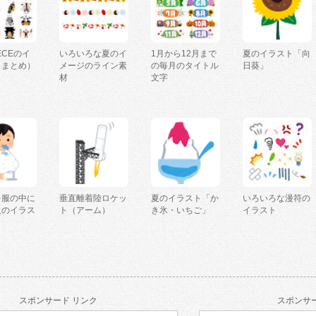
IECEのイ
いろいろな夏のイ
1月から12月まで
夏のイラスト「向
（まとめ）
メージのライン素
の毎月のタイトル
日葵」
材
文字
を服の中に
垂直離着陸ロケッ
夏のイラスト「か
いろいろな漫符の
人のイラス
ト（アーム）
き氷・いちご」
イラスト
スポンサード リンク
スポンサー