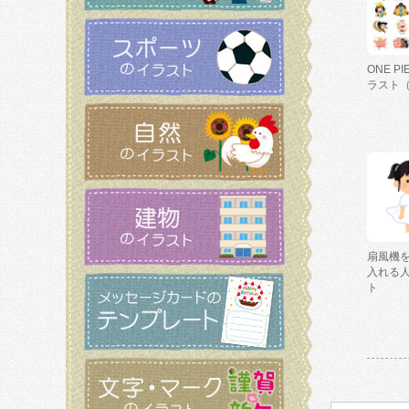
ONE P
ラスト
扇風機
入れる
ト