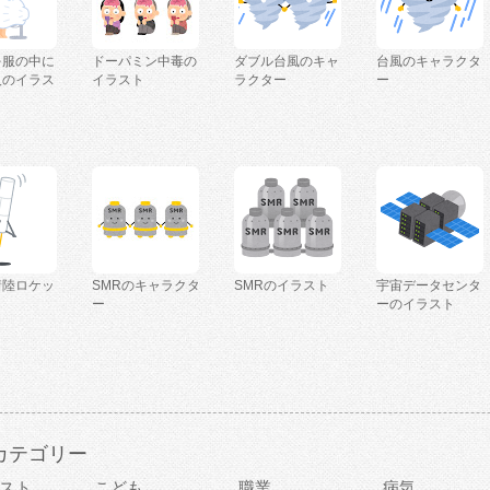
を服の中に
ドーパミン中毒の
ダブル台風のキャ
台風のキャラクタ
人のイラス
イラスト
ラクター
ー
着陸ロケッ
SMRのキャラクタ
SMRのイラスト
宇宙データセンタ
ー
ーのイラスト
カテゴリー
スト
こども
職業
病気