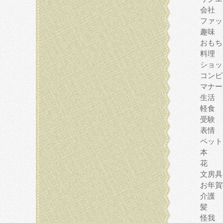
会社
ファッ
趣味
おもち
料理
ショッ
コンピ
マナー
生活
軽食
受験
表情
ペット
本
花
文房具
お年賀
介護
髪
怪我