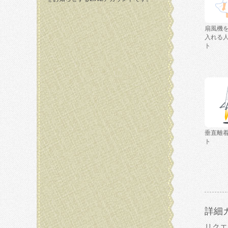
扇風機
入れる
ト
垂直離
ト
詳細
リクエ