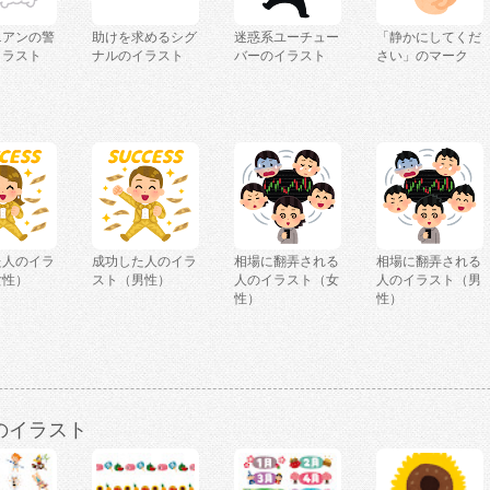
ニアンの警
助けを求めるシグ
迷惑系ユーチュー
「静かにしてくだ
イラスト
ナルのイラスト
バーのイラスト
さい」のマーク
た人のイラ
成功した人のイラ
相場に翻弄される
相場に翻弄される
女性）
スト（男性）
人のイラスト（女
人のイラスト（男
性）
性）
のイラスト