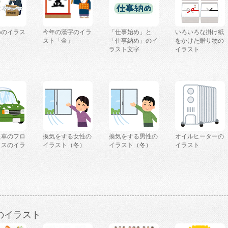
めのイラス
今年の漢字のイラ
「仕事始め」と
いろいろな掛け紙
スト「金」
「仕事納め」のイ
をかけた贈り物の
ラスト文字
イラスト
た車のフロ
換気をする女性の
換気をする男性の
オイルヒーターの
ラスのイラ
イラスト（冬）
イラスト（冬）
イラスト
のイラスト