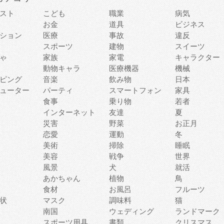
スト
こども
職業
病気
お金
道具
ビジネス
ション
医療
事故
違反
スポーツ
建物
スイーツ
ゃ
家族
家電
キャラクター
動物キャラ
医療機器
機械
ピング
音楽
飲み物
日本
ューター
パーティ
スマートフォン
家具
食事
乗り物
若者
インターネット
友達
夏
災害
野菜
お正月
恋愛
運動
冬
美術
掃除
睡眠
美容
戦争
世界
風景
犬
就活
あかちゃん
植物
鳥
食材
お風呂
フルーツ
状
マスク
調味料
猫
南国
ウェディング
ランドマーク
スポーツ用具
書類
クリスマス