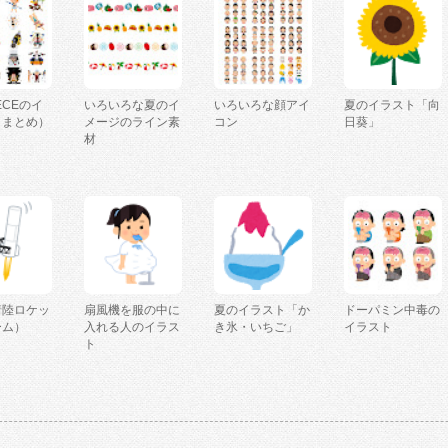
IECEのイ
いろいろな夏のイ
いろいろな顔アイ
夏のイラスト「向
（まとめ）
メージのライン素
コン
日葵」
材
着陸ロケッ
扇風機を服の中に
夏のイラスト「か
ドーパミン中毒の
ーム）
入れる人のイラス
き氷・いちご」
イラスト
ト