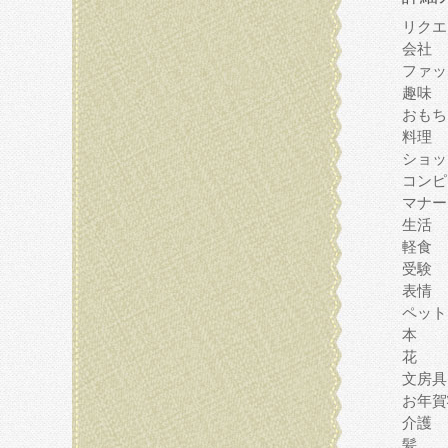
リクエ
会社
ファッ
趣味
おもち
料理
ショッ
コンピ
マナー
生活
軽食
受験
表情
ペット
本
花
文房具
お年賀
介護
髪