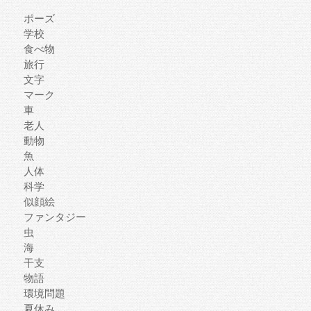
ポーズ
学校
食べ物
旅行
文字
マーク
車
老人
動物
魚
人体
科学
似顔絵
ファンタジー
虫
海
干支
物語
環境問題
夏休み