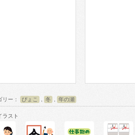
ゴリー：
ぴょこ
,
冬
,
年の瀬
イラスト