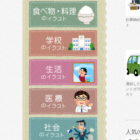
仕事納
ト
凍結し
ントガ
スト
人気