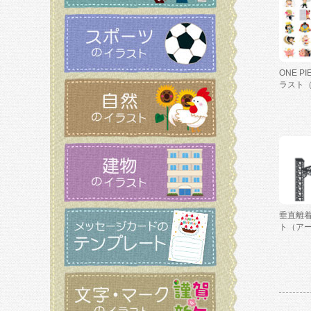
ONE P
ラスト
垂直離
ト（ア