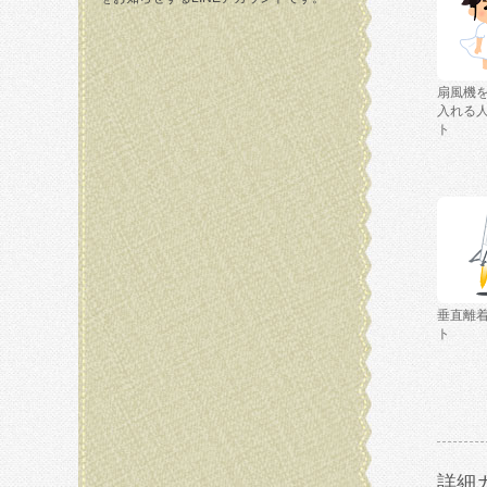
扇風機
入れる
ト
垂直離
ト
詳細