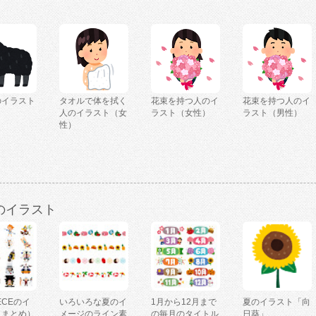
のイラスト
タオルで体を拭く
花束を持つ人のイ
花束を持つ人のイ
人のイラスト（女
ラスト（女性）
ラスト（男性）
性）
のイラスト
IECEのイ
いろいろな夏のイ
1月から12月まで
夏のイラスト「向
（まとめ）
メージのライン素
の毎月のタイトル
日葵」