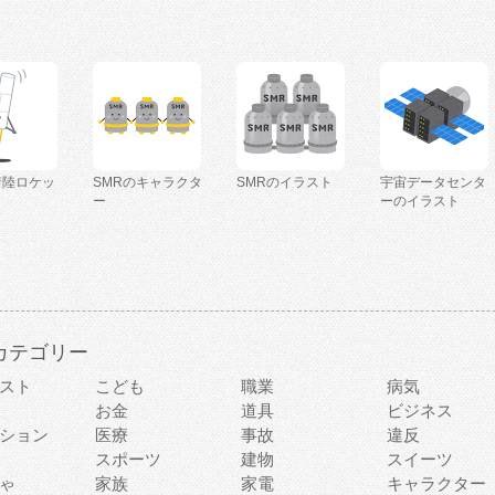
着陸ロケッ
SMRのキャラクタ
SMRのイラスト
宇宙データセンタ
ー
ーのイラスト
カテゴリー
スト
こども
職業
病気
お金
道具
ビジネス
ション
医療
事故
違反
スポーツ
建物
スイーツ
ゃ
家族
家電
キャラクター