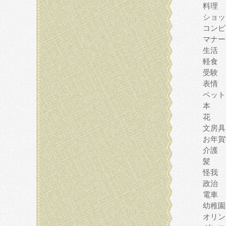
料理
ショッ
コンピ
マナー
生活
軽食
受験
表情
ペット
本
花
文房具
お年賀
介護
髪
怪我
政治
電車
幼稚園
オリン