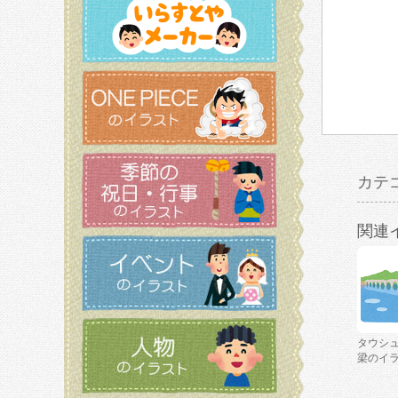
カテ
関連
タウシ
梁のイ