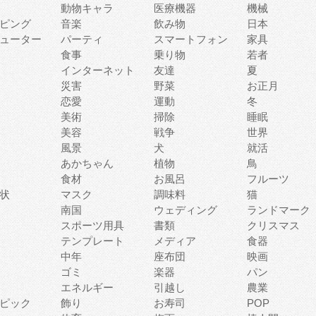
動物キャラ
医療機器
機械
ピング
音楽
飲み物
日本
ューター
パーティ
スマートフォン
家具
食事
乗り物
若者
インターネット
友達
夏
災害
野菜
お正月
恋愛
運動
冬
美術
掃除
睡眠
美容
戦争
世界
風景
犬
就活
あかちゃん
植物
鳥
食材
お風呂
フルーツ
状
マスク
調味料
猫
南国
ウェディング
ランドマーク
スポーツ用具
書類
クリスマス
テンプレート
メディア
食器
中年
座布団
映画
ゴミ
楽器
パン
エネルギー
引越し
農業
ピック
飾り
お寿司
POP