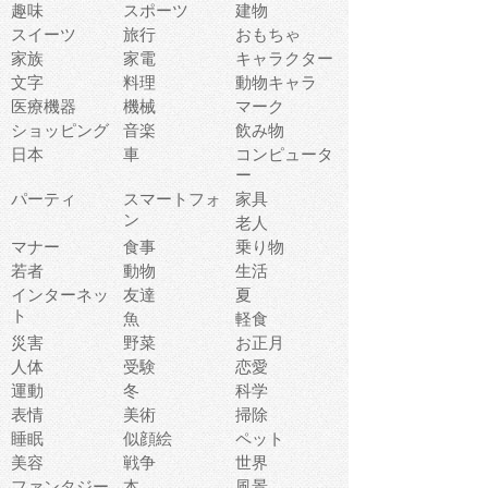
趣味
スポーツ
建物
スイーツ
旅行
おもちゃ
家族
家電
キャラクター
文字
料理
動物キャラ
医療機器
機械
マーク
ショッピング
音楽
飲み物
日本
車
コンピュータ
ー
パーティ
スマートフォ
家具
ン
老人
マナー
食事
乗り物
若者
動物
生活
インターネッ
友達
夏
ト
魚
軽食
災害
野菜
お正月
人体
受験
恋愛
運動
冬
科学
表情
美術
掃除
睡眠
似顔絵
ペット
美容
戦争
世界
ファンタジー
本
風景