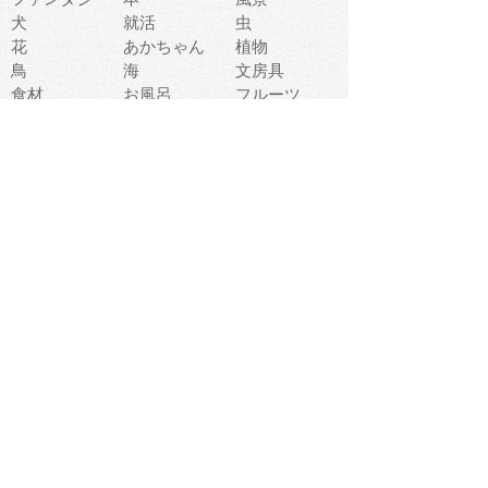
犬
就活
虫
花
あかちゃん
植物
鳥
海
文房具
食材
お風呂
フルーツ
干支
お年賀状
マスク
調味料
猫
物語
介護
南国
ウェディング
ランドマーク
環境問題
髪
スポーツ用具
書類
クリスマス
夏休み
怪我
テンプレート
メディア
食器
お祭り
政治
中年
座布団
映画
メッセージ
電車
ゴミ
楽器
パン
宗教
幼稚園
エネルギー
引越し
農業
自転車
オリンピック
飾り
お寿司
POP
食べ物キャラ
ダンス
体育
梅雨
棒人間
周辺機器
メタボリック
お葬式