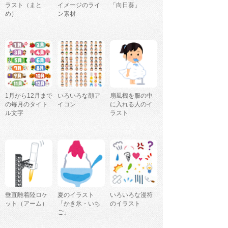
ラスト（まと
イメージのライ
「向日葵」
め）
ン素材
1月から12月まで
いろいろな顔ア
扇風機を服の中
の毎月のタイト
イコン
に入れる人のイ
ル文字
ラスト
垂直離着陸ロケ
夏のイラスト
いろいろな漫符
ット（アーム）
「かき氷・いち
のイラスト
ご」