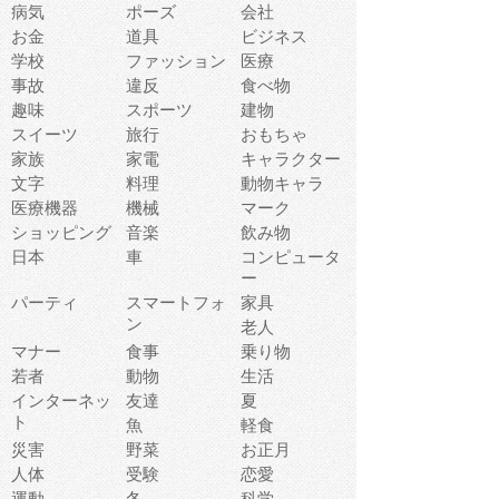
病気
ポーズ
会社
お金
道具
ビジネス
学校
ファッション
医療
事故
違反
食べ物
趣味
スポーツ
建物
スイーツ
旅行
おもちゃ
家族
家電
キャラクター
文字
料理
動物キャラ
医療機器
機械
マーク
ショッピング
音楽
飲み物
日本
車
コンピュータ
ー
パーティ
スマートフォ
家具
ン
老人
マナー
食事
乗り物
若者
動物
生活
インターネッ
友達
夏
ト
魚
軽食
災害
野菜
お正月
人体
受験
恋愛
運動
冬
科学