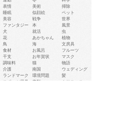
表情
美術
掃除
睡眠
似顔絵
ペット
美容
戦争
世界
ファンタジー
本
風景
犬
就活
虫
花
あかちゃん
植物
鳥
海
文房具
食材
お風呂
フルーツ
干支
お年賀状
マスク
調味料
猫
物語
介護
南国
ウェディング
ランドマーク
環境問題
髪
スポーツ用具
書類
クリスマス
夏休み
怪我
テンプレート
メディア
食器
お祭り
政治
中年
座布団
映画
メッセージ
電車
ゴミ
楽器
パン
宗教
幼稚園
エネルギー
引越し
農業
自転車