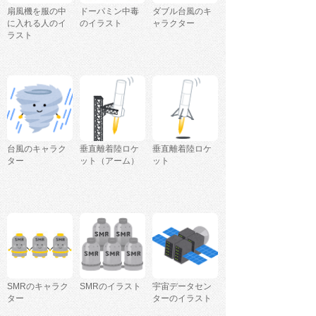
扇風機を服の中
ドーパミン中毒
ダブル台風のキ
に入れる人のイ
のイラスト
ャラクター
ラスト
台風のキャラク
垂直離着陸ロケ
垂直離着陸ロケ
ター
ット（アーム）
ット
SMRのキャラク
SMRのイラスト
宇宙データセン
ター
ターのイラスト