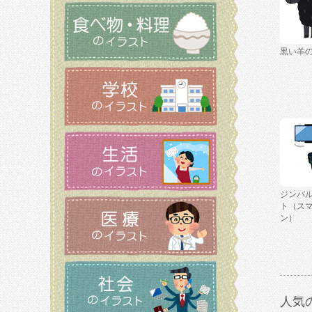
黒い羊
ジンバ
ト（ス
ン）
人気