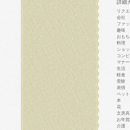
詳細
リクエ
会社
ファッ
趣味
おもち
料理
ショッ
コンピ
マナー
生活
軽食
受験
表情
ペット
本
花
文房具
お年賀
介護