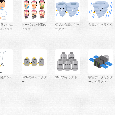
を服の中に
ドーパミン中毒の
ダブル台風のキャ
台風のキャラクタ
人のイラス
イラスト
ラクター
ー
着陸ロケッ
SMRのキャラクタ
SMRのイラスト
宇宙データセンタ
ー
ーのイラスト