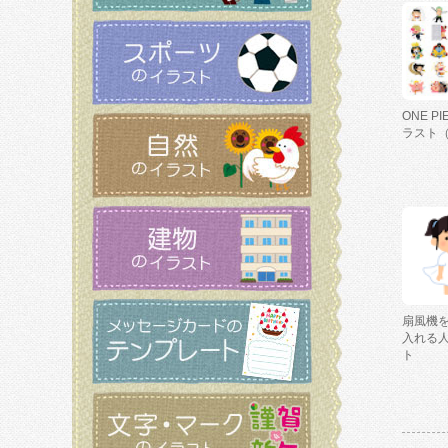
ONE P
ラスト
扇風機
入れる
ト