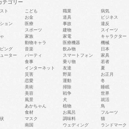
カテゴリー
スト
こども
職業
病気
お金
道具
ビジネス
ション
医療
事故
違反
スポーツ
建物
スイーツ
ゃ
家族
家電
キャラクター
動物キャラ
医療機器
機械
ピング
音楽
飲み物
日本
ューター
パーティ
スマートフォン
家具
食事
乗り物
若者
インターネット
友達
夏
災害
野菜
お正月
恋愛
運動
冬
美術
掃除
睡眠
美容
戦争
世界
風景
犬
就活
あかちゃん
植物
鳥
食材
お風呂
フルーツ
状
マスク
調味料
猫
南国
ウェディング
ランドマーク