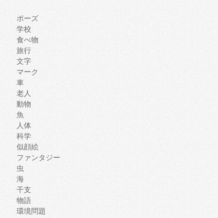
ポーズ
学校
食べ物
旅行
文字
マーク
車
老人
動物
魚
人体
科学
似顔絵
ファンタジー
虫
海
干支
物語
環境問題