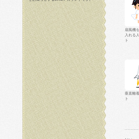
扇風機
入れる
ト
垂直離
ト