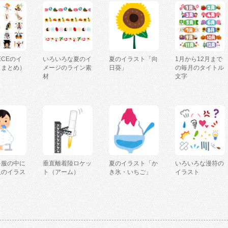
IECEのイ
いろいろな夏のイ
夏のイラスト「向
1月から12月まで
（まとめ）
メージのライン素
日葵」
の毎月のタイトル
材
文字
を服の中に
垂直離着陸ロケッ
夏のイラスト「か
いろいろな漫符の
人のイラス
ト（アーム）
き氷・いちご」
イラスト