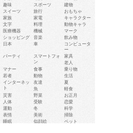
趣味
スポーツ
建物
スイーツ
旅行
おもちゃ
家族
家電
キャラクター
文字
料理
動物キャラ
医療機器
機械
マーク
ショッピング
音楽
飲み物
日本
車
コンピュータ
ー
パーティ
スマートフォ
家具
ン
老人
マナー
食事
乗り物
若者
動物
生活
インターネッ
友達
夏
ト
魚
軽食
災害
野菜
お正月
人体
受験
恋愛
運動
冬
科学
表情
美術
掃除
睡眠
似顔絵
ペット
美容
戦争
世界