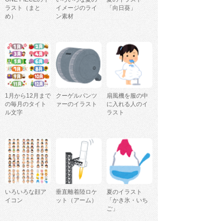
ラスト（まと
イメージのライ
「向日葵」
め）
ン素材
1月から12月まで
クーゲルパンツ
扇風機を服の中
の毎月のタイト
ァーのイラスト
に入れる人のイ
ル文字
ラスト
いろいろな顔ア
垂直離着陸ロケ
夏のイラスト
イコン
ット（アーム）
「かき氷・いち
ご」