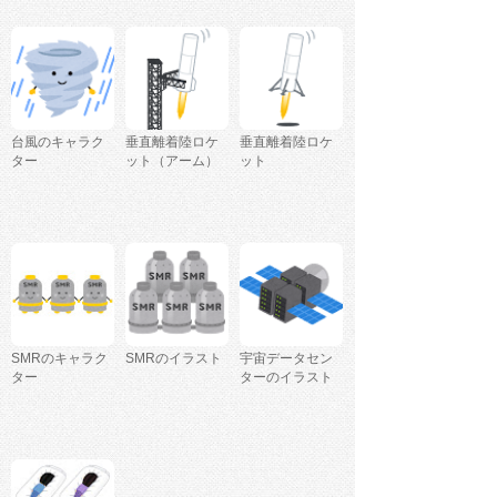
台風のキャラク
垂直離着陸ロケ
垂直離着陸ロケ
ター
ット（アーム）
ット
SMRのキャラク
SMRのイラスト
宇宙データセン
ター
ターのイラスト