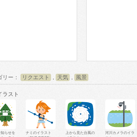
ゴリー：
リクエスト
,
天気
,
風景
イラスト
お知らせを
ナミのイラスト
上から見た台風の
河川カメラのイラ