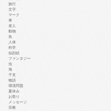
旅行
文字
マーク
車
老人
動物
魚
人体
科学
似顔絵
ファンタジー
虫
海
干支
物語
環境問題
夏休み
お祭り
メッセージ
宗教