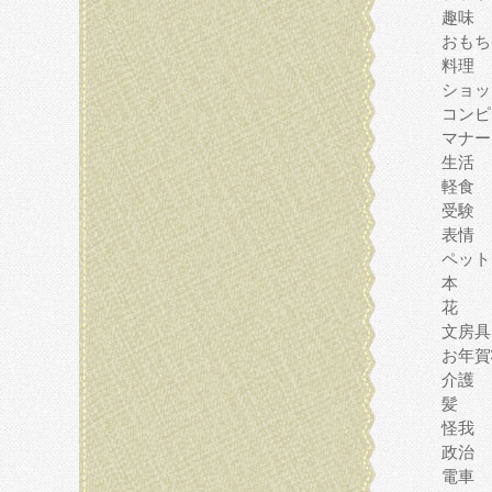
趣味
おもち
料理
ショッ
コンピ
マナー
生活
軽食
受験
表情
ペット
本
花
文房具
お年賀
介護
髪
怪我
政治
電車