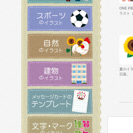
ONE P
ラスト
夏のイ
日葵」