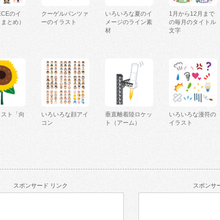
IECEのイ
クーゲルパンツァ
いろいろな夏のイ
1月から12月まで
（まとめ）
ーのイラスト
メージのライン素
の毎月のタイトル
材
文字
ラスト「向
いろいろな顔アイ
垂直離着陸ロケッ
いろいろな漫符の
コン
ト（アーム）
イラスト
スポンサード リンク
スポンサー