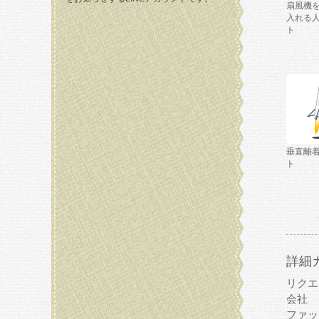
扇風機
入れる
ト
垂直離
ト
詳細
リクエ
会社
ファッ