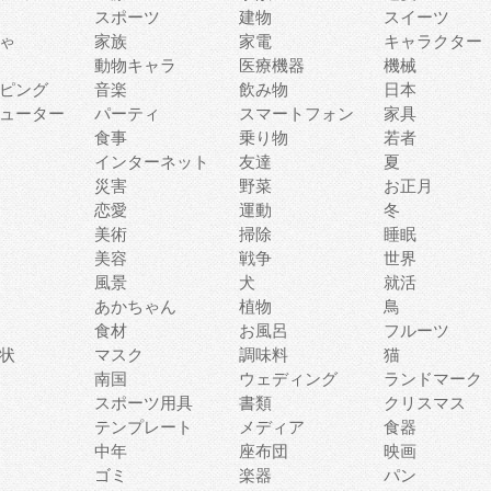
スポーツ
建物
スイーツ
ゃ
家族
家電
キャラクター
動物キャラ
医療機器
機械
ピング
音楽
飲み物
日本
ューター
パーティ
スマートフォン
家具
食事
乗り物
若者
インターネット
友達
夏
災害
野菜
お正月
恋愛
運動
冬
美術
掃除
睡眠
美容
戦争
世界
風景
犬
就活
あかちゃん
植物
鳥
食材
お風呂
フルーツ
状
マスク
調味料
猫
南国
ウェディング
ランドマーク
スポーツ用具
書類
クリスマス
テンプレート
メディア
食器
中年
座布団
映画
ゴミ
楽器
パン