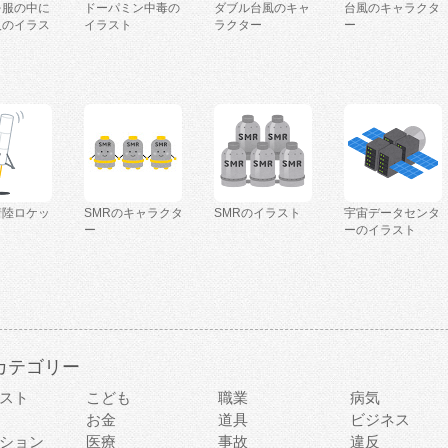
を服の中に
ドーパミン中毒の
ダブル台風のキャ
台風のキャラクタ
人のイラス
イラスト
ラクター
ー
着陸ロケッ
SMRのキャラクタ
SMRのイラスト
宇宙データセンタ
ー
ーのイラスト
カテゴリー
スト
こども
職業
病気
お金
道具
ビジネス
ション
医療
事故
違反