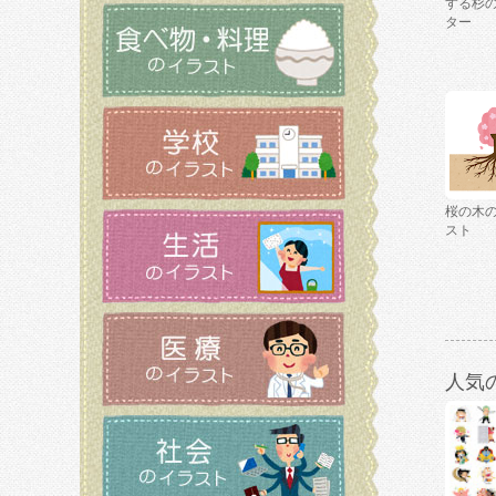
する杉
ター
桜の木
スト
人気