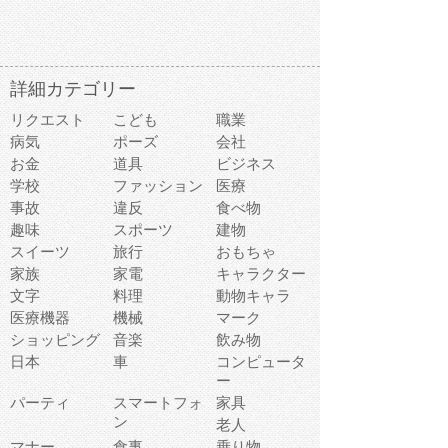
詳細カテゴリー
リクエスト
こども
職業
病気
ポーズ
会社
お金
道具
ビジネス
学校
ファッション
医療
事故
違反
食べ物
趣味
スポーツ
建物
スイーツ
旅行
おもちゃ
家族
家電
キャラクター
文字
料理
動物キャラ
医療機器
機械
マーク
ショッピング
音楽
飲み物
日本
車
コンピュータ
ー
パーティ
スマートフォ
家具
ン
老人
マナー
食事
乗り物