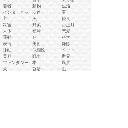
若者
動物
生活
インターネッ
友達
夏
ト
魚
軽食
災害
野菜
お正月
人体
受験
恋愛
運動
冬
科学
表情
美術
掃除
睡眠
似顔絵
ペット
美容
戦争
世界
ファンタジー
本
風景
犬
就活
虫
花
あかちゃん
植物
鳥
海
文房具
食材
お風呂
フルーツ
干支
お年賀状
マスク
調味料
猫
物語
介護
南国
ウェディング
ランドマーク
環境問題
髪
スポーツ用具
書類
クリスマス
夏休み
怪我
テンプレート