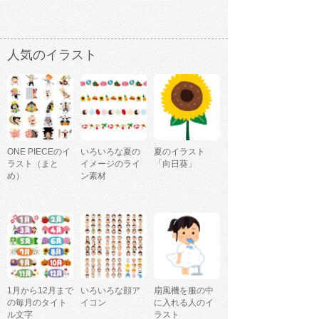
人気のイラスト
ONE PIECEのイ
いろいろな夏の
夏のイラスト
ラスト（まと
イメージのライ
「向日葵」
め）
ン素材
1月から12月まで
いろいろな顔ア
扇風機を服の中
の毎月のタイト
イコン
に入れる人のイ
ル文字
ラスト